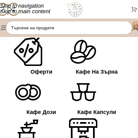
Skip to navigation
Skip to main content
/
Мляно кафе
Начало
Оферти
Кафе На Зърна
Кафе Дози
Кафе Капсули