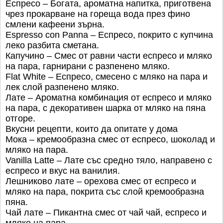
Еспресо – Богата, ароматна напитка, приготвена
чрез прокарване на гореща вода през фино
смлени кафеени зърна.
Espresso con Panna – Еспресо, покрито с купчина
леко разбита сметана.
Капучино – Смес от равни части еспресо и мляко
на пара, гарнирани с разпенено мляко.
Flat White – Еспресо, смесено с мляко на пара и
лек слой разпенено мляко.
Лате – Ароматна комбинация от еспресо и мляко
на пара, с декоративен шарка от мляко на пяна
отгоре.
Вкусни рецепти, които да опитате у дома
Мока – кремообразна смес от еспресо, шоколад и
мляко на пара.
Vanilla Latte – Лате със средно тяло, направено с
еспресо и вкус на ванилия.
Лешниково лате – орехова смес от еспресо и
мляко на пара, покрита със слой кремообразна
пяна.
Чай лате – Пикантна смес от чай чай, еспресо и
мляко на пара.