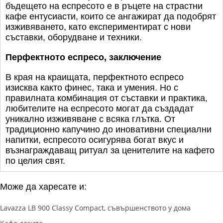
бъдещето на еспресото е в ръцете на страстни
кафе ентусиасти, които се ангажират да подобрят
изживяването, като експериментират с нови
съставки, оборудване и техники.
Перфектното еспресо,
заключение
В края на краищата, перфектното еспресо
изисква както финес, така и умения. Но с
правилната комбинация от съставки и практика,
любителите на еспресото могат да създадат
уникално изживяване с всяка глътка. От
традиционно капучино до иновативни специални
напитки, еспресото осигурява богат вкус и
възнаграждаващ ритуал за ценителите на кафето
по целия свят.
Може да харесате и:
Lavazza LB 900 Classy Compact, съвършенството у дома