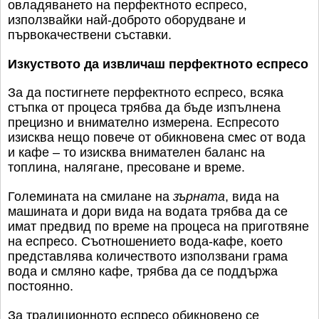
овладяването на перфектното еспресо,
използвайки най-доброто оборудване и
първокачествени съставки.
Изкуството да извличаш перфектното еспресо
За да постигнете перфектното еспресо, всяка
стъпка от процеса трябва да бъде изпълнена
прецизно и внимателно измерена. Еспресото
изисква нещо повече от обикновена смес от вода
и кафе – то изисква внимателен баланс на
топлина, налягане, пресоване и време.
Големината на смилане на
зърната
, вида на
машината и дори вида на водата трябва да се
имат предвид по време на процеса на приготвяне
на еспресо. Съотношението вода-кафе, което
представлява количеството използвани грама
вода и смляно кафе, трябва да се поддържа
постоянно.
За традиционното еспресо обикновено се