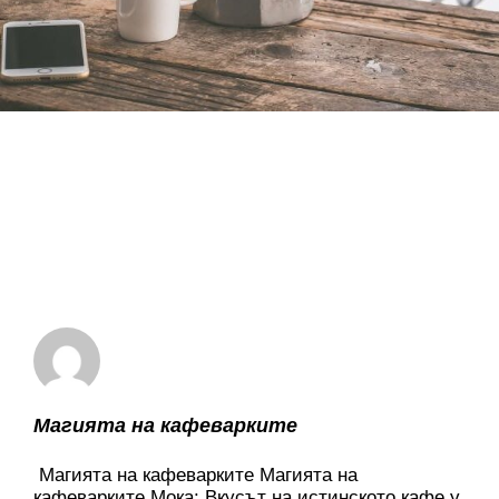
Магията на кафеварките
Магията на кафеварките Магията на
кафеварките Мока: Вкусът на истинското кафе у