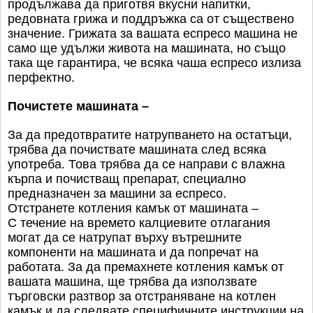
продължава да приготвя вкусни напитки,
редовната грижа и поддръжка са от съществено
значение. Грижата за вашата еспресо машина не
само ще удължи живота на машината, но също
така ще гарантира, че всяка чаша еспресо излиза
перфектно.
Почистете машината –
За да предотвратите натрупването на остатъци,
трябва да почиствате машината след всяка
употреба. Това трябва да се направи с влажна
кърпа и почистващ препарат, специално
предназначен за машини за еспресо.
Отстранете котления камък от машината –
С течение на времето калциевите отлагания
могат да се натрупат върху вътрешните
компоненти на машината и да попречат на
работата. За да премахнете котления камък от
вашата машина, ще трябва да използвате
търговски разтвор за отстраняване на котлен
камък и да следвате специфичните инструкции на