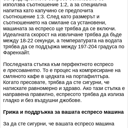
използва съотношение 1:2, а за специална
напитка като капучино се предпочита
съотношение 1:3. След като размерът и
съотношението на смилане са установени,
машината за еспресо ще трябва да се включи.
Идеалната скорост на извличане трябва да бъде
между 18-22 секунди, а температурата на водата
трябва да се поддържа между 197-204 градуса по
Фаренхайт.
Последната стъпка към перфектното еспресо
е
пресоването
. То е процес на компресиране на
смляното кафе в цедката на портафилтъра.
Когато пресовате, трябва да сте сигурни, че
натискате равномерно и здраво. Ако тази стъпка е
направена правилно, еспресото трябва да излиза
гладко и без въздушни джобове.
Грижа и поддръжка за вашата еспресо машина
За да сте сигурни, че вашата еспресо машина