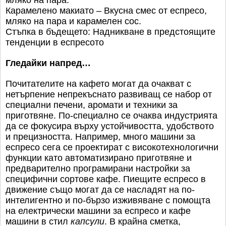
Карамелено макиато – Вкусна смес от еспресо,
мляко на пара и карамелен сос.
Стъпка в бъдещето: Надникване в предстоящите
тенденции в еспресото
Гледайки напред…
Почитателите на кафето могат да очакват с
нетърпение непрекъснато развиващ се набор от
специални печени, аромати и техники за
приготвяне. По-специално се очаква индустрията
да се фокусира върху устойчивостта, удобството
и прецизността. Например, много машини за
еспресо сега се проектират с високотехнологични
функции като автоматизирано приготвяне и
предварително програмирани настройки за
специфични сортове кафе. Пиещите еспресо в
движение също могат да се насладят на по-
интелигентно и по-бързо изживяване с помощта
на електрически машини за еспресо и кафе
машини в стил
капсули
. В крайна сметка,