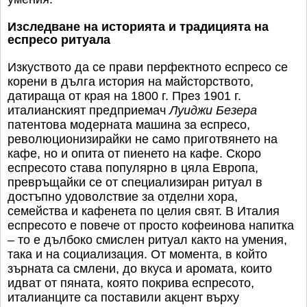
Изследване на историята и традицията на
еспресо ритуала
Изкуството да се прави перфектното еспресо се
корени в дълга история на майсторството,
датираща от края на 1800 г. През 1901 г.
италианският предприемач
Луиджи Безера
патентова модерната машина за еспресо,
революционизирайки не само приготвянето на
кафе, но и опита от пиенето на кафе. Скоро
еспресото става популярно в цяла Европа,
превръщайки се от специализиран ритуал в
достъпно удоволствие за отделни хора,
семейства и кафенета по целия свят. В Италия
еспресото е повече от просто кофеинова напитка
– то е дълбоко смислен ритуал както на умения,
така и на социализация. От момента, в който
зърната са смлени, до вкуса и аромата, които
идват от пяната, която покрива еспресото,
италианците са поставили акцент върху