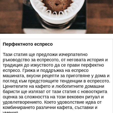
Перфектното еспресо
Тази статия ще предложи изчерпателно
ръководство за еспресото, от неговата история и
традиция до изкуството да се прави перфектно
еспресо. Грижа и поддръжка на еспресо
машината, вкусни рецепти за приготвяне у дома и
поглед към предстоящите тенденции в еспресото.
Ценителите на кафето и любопитните домашни
баристи ще излязат от тази статия с новооткрита
оценка за сложността на този вековен ритуал и
удовлетворението. Което удоволствие идва от
комбинирането различни кафета, съставки и
умения.