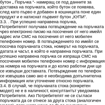
бутон „ Поръчка “- намиращ се под данните за
доставка на поръчката, който бутон се появява,
след като първо е добавен в кошницата поне един
продукт и е натиснат първият бутон „КУПИ”.
3.3. . При успешно направена поръчка,
Потребителят получава потвърждение на поръчката
чрез електронно писмо на посочения от него имейл
адрес или СМС на посочения от него мобилен
телефонен номер. В потвърждението по имейл се
посочва поръчаната стока, номерът на поръчката,
датата и часът, в който е направена поръчката. При
успешно направена поръчка се изпраща СМС на
посочения мобилен телефонен номер с информация
за номера на поръчката и до колко работни дни ще
се извърши доставката. Потвърждение по телефон
се извършва само ако е необходима допълнителна
информация или уточнение относно поръчката.
3.4. В случай, че поръчаната стока (конкретен
модел) не е в наличност, консултантът уведомява
Потребителя. Ако Потребителят не се съгласи
поръчката да се отнесе за друга стока (аналогичен