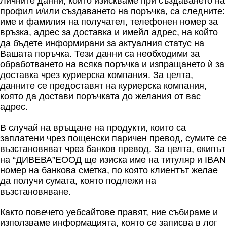
Личните данни, които изискваме при създаването на
профил и/или създаването на поръчка, са следните:
име и фамилия на получател, телефонен номер за
връзка, адрес за доставка и имейл адрес, на който
да бъдете информирани за актуалния статус на
Вашата поръчка. Тези данни са необходими за
обработването на всяка поръчка и изпращането ѝ за
доставка чрез куриерска компания. За целта,
данните се предоставят на куриерска компания,
която да достави поръчката до желания от вас
адрес.
В случай на връщане на продукти, които са
заплатени чрез пощенски паричен превод, сумите се
възстановяват чрез банков превод. За целта, екипът
на “ДИВЕВА”ЕООД ще изиска име на титуляр и IBAN
номер на банкова сметка, по която клиентът желае
да получи сумата, която подлежи на
възстановяване.
Както повечето уебсайтове правят, ние събираме и
използваме информацията, която се записва в лог