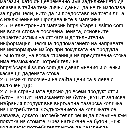
магазин, като същевременно има задължението да
опазва в тайна тези лични данни, да не ги използва
за други цели, нито да ги предоставя на трети лица,
с изключение на Продавачите в магазина.
2.5. В електронния магазин https://capsulissimo.com
на всяка стока е посочена цената, основните
характеристики на стоката и допълнителна
информация, целяща подпомагането на направата
на информиран избор при покупката на продукта.
Също така, на всяка страница на представена стока
има възможност Потребители на
https://capsulissimo.com да дават мнения и оценки,
касаещи дадената стока.
2.6. Всички посочени на сайта цени са в лева с
включен ДДС.
2.7. На страницата вдясно до всеки продукт стои
бутон „КУПИ“. Натискането на бутон „КУПИ“ записва
избрания продукт във виртуална пазарска количка
на Потребителя. Съдържанието на количката се
запазва, докато Потребителят реши да премине към
покупка на стоките. Чрез натискане на бутон „Виж
количката“ потребителят може да разглежда