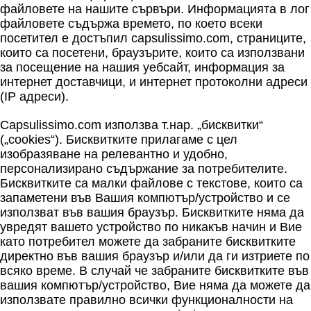
файловете на нашите сървъри. Информацията в лог
файловете съдържа времето, по което всеки
посетител e достъпил capsulissimo.com, страниците,
които са посетени, браузърите, които са използвани
за посещение на нашия уебсайт, информация за
интернет доставчици, и интернет протоколни адреси
(IP адреси).
Capsulissimo.com използва т.нар. „бисквитки“
(„cookies“). Бисквитките прилагаме с цел
изобразяване на релевантно и удобно,
персонализирано съдържание за потребителите.
Бисквитките са малки файлове с текстове, които са
запаметени във Вашия компютър/устройство и се
използват във вашия браузър. Бисквитките няма да
увредят вашето устройство по никакъв начин и Вие
като потребител можете да забраните бисквитките
директно във вашия браузър и/или да ги изтриете по
всяко време. В случай че забраните бисквитките във
вашия компютър/устройство, Вие няма да можете да
използвате правилно всички функционалности на