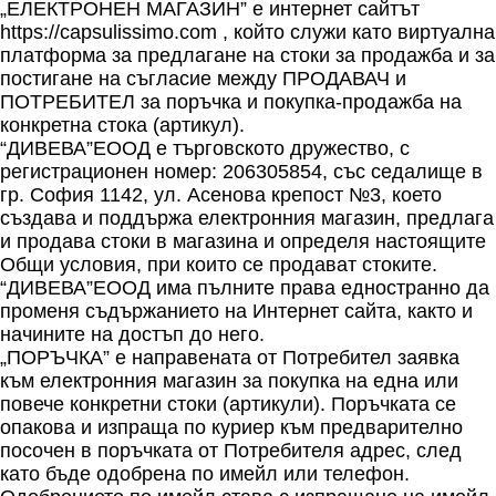
„ЕЛЕКТРОНЕН МАГАЗИН” е интернет сайтът
https://capsulissimo.com , който служи като виртуална
платформа за предлагане на стоки за продажба и за
постигане на съгласие между ПРОДАВАЧ и
ПОТРЕБИТЕЛ за поръчка и покупка-продажба на
конкретна стока (артикул).
“ДИВЕВА”ЕООД е търговското дружество, с
регистрационен номер: 206305854, със седалище в
гр. София 1142, ул. Асенова крепост №3, което
създава и поддържа електронния магазин, предлага
и продава стоки в магазина и определя настоящите
Общи условия, при които се продават стоките.
“ДИВЕВА”ЕООД има пълните права едностранно да
променя съдържанието на Интернет сайта, както и
начините на достъп до него.
„ПОРЪЧКА” е направената от Потребител заявка
към електронния магазин за покупка на една или
повече конкретни стоки (артикули). Поръчката се
опакова и изпраща по куриер към предварително
посочен в поръчката от Потребителя адрес, след
като бъде одобрена по имейл или телефон.