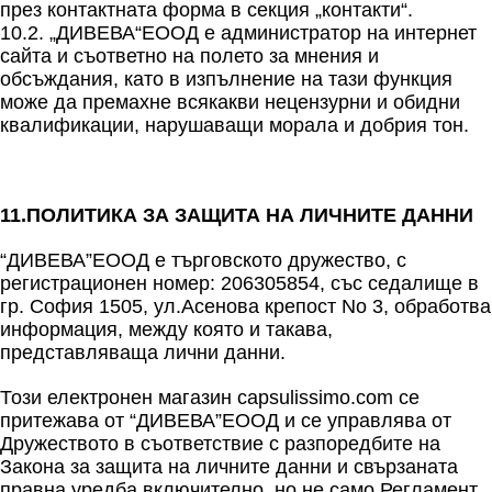
през контактната форма в секция „контакти“.
10.2. „ДИВЕВА“ЕООД е администратор на интернет
сайта и съответно на полето за мнения и
обсъждания, като в изпълнение на тази функция
може да премахне всякакви нецензурни и обидни
квалификации, нарушаващи морала и добрия тон.
11.ПОЛИТИКА ЗА ЗАЩИТА НА ЛИЧНИТЕ ДАННИ
“ДИВЕВА”ЕООД е търговското дружество, с
регистрационен номер: 206305854, със седалище в
гр. София 1505, ул.Асенова крепост No 3, обработва
информация, между която и такава,
представляваща лични данни.
Този електронен магазин capsulissimo.com се
притежава от “ДИВЕВА”ЕООД и се управлява от
Дружеството в съответствие с разпоредбите на
Закона за защита на личните данни и свързаната
правна уредба включително, но не само Регламент