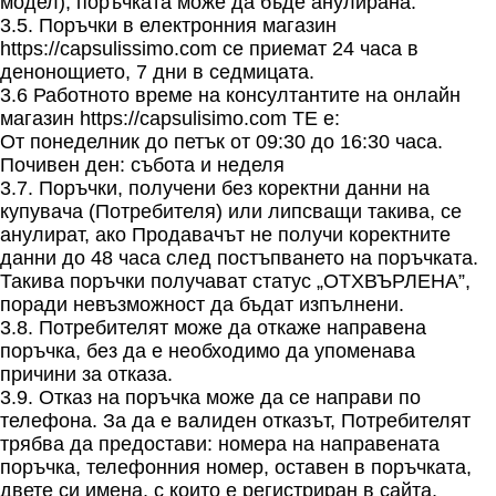
модел), поръчката може да бъде анулирана.
3.5. Поръчки в електронния магазин
https://capsulissimo.com се приемат 24 часа в
денонощието, 7 дни в седмицата.
3.6 Работното време на консултантите на онлайн
магазин https://capsulisimo.com ТЕ е:
От понеделник до петък от 09:30 до 16:30 часа.
Почивен ден: събота и неделя
3.7. Поръчки, получени без коректни данни на
купувача (Потребителя) или липсващи такива, се
анулират, ако Прoдавачът не получи коректните
данни до 48 часа след постъпването на поръчката.
Такива поръчки получават статус „ОТХВЪРЛЕНА”,
поради невъзможност да бъдат изпълнени.
3.8. Потребителят може да откаже направена
поръчка, без да е необходимо да упоменава
причини за отказа.
3.9. Отказ на поръчка може да се направи по
телефона. За да е валиден отказът, Потребителят
трябва да предостави: номера на направената
поръчка, телефонния номер, оставен в поръчката,
двете си имена, с които е регистриран в сайта,