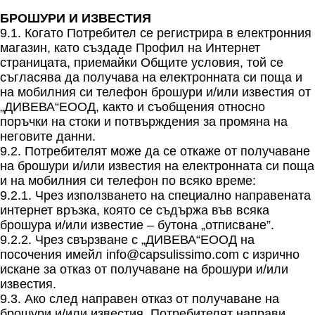
БРОШУРИ И ИЗВЕСТИЯ
9.1. Когато Потребител се регистрира в електронния
магазин, като създаде Профил на Интернет
страницата, приемайки Общите условия, той се
съгласява да получава на електронната си поща и
на мобилния си телефон брошури и/или известия от
„ДИВЕВА“ЕООД, както и съобщения относно
поръчки на стоки и потвърждения за промяна на
неговите данни.
9.2. Потребителят може да се откаже от получаване
на брошури и/или известия на електронната си поща
и на мобилния си телефон по всяко време:
9.2.1. Чрез използването на специално направената
интернет връзка, която се съдържа във всяка
брошура и/или известие – бутона „отписване”.
9.2.2. Чрез свързване с „ДИВЕВА“ЕООД на
посочения имейл info@capsulissimo.com с изрично
искане за отказ от получаване на брошури и/или
известия.
9.3. Ако след направен отказ от получаване на
брошури и/или известия, Потребителят направи