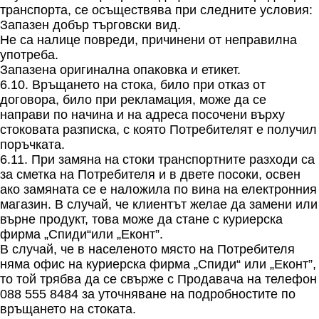
транспорта, се осъществява при следните условия:
Запазен добър търговски вид.
Не са налице повреди, причинени от неправилна
употреба.
Запазена оригинална опаковка и етикет.
6.10. Връщането на стока, било при отказ от
договора, било при рекламация, може да се
направи по начина и на адреса посочени върху
стоковата разписка, с която Потребителят е получил
поръчката.
6.11. При замяна на стоки транспортните разходи са
за сметка на Потребителя и в двете посоки, освен
ако замяната се е наложила по вина на електронния
магазин. В случай, че клиентът желае да замени или
върне продукт, това може да стане с куриерска
фирма „Спиди“или „Еконт”.
В случай, че в населеното място на Потребителя
няма офис на куриерска фирма „Спиди“ или „Еконт”,
то той трябва да се свърже с Продавача на телефон
088 555 8484 за уточняване на подробностите по
връщането на стоката.