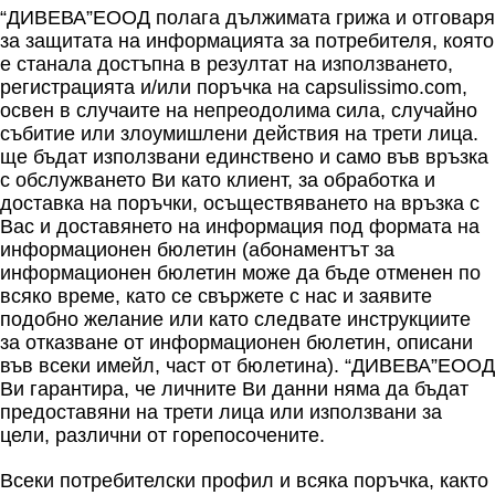
“ДИВЕВА”ЕООД полага дължимата грижа и отговаря
за защитата на информацията за потребителя, която
е станала достъпна в резултат на използването,
регистрацията и/или поръчка на capsulissimo.com,
освен в случаите на непреодолима сила, случайно
събитие или злоумишлени действия на трети лица.
ще бъдат използвани единствено и само във връзка
с обслужването Ви като клиент, за обработка и
доставка на поръчки, осъществяването на връзка с
Вас и доставянето на информация под формата на
информационен бюлетин (абонаментът за
информационен бюлетин може да бъде отменен по
всяко време, като се свържете с нас и заявите
подобно желание или като следвате инструкциите
за отказване от информационен бюлетин, описани
във всеки имейл, част от бюлетина). “ДИВЕВА”ЕООД
Ви гарантира, че личните Ви данни няма да бъдат
предоставяни на трети лица или използвани за
цели, различни от горепосочените.
Всеки потребителски профил и всяка поръчка, както