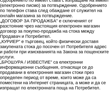
Одобрението по имейл става с изпращане на имейл
(електронно писмо) за потвърждение. Одобрението
по телефон става след обаждане от служител на
онлайн магазина за потвърждение.
„ДОГОВОР ЗА ПРОДАЖБА” е сключеният от
разстояние чрез настоящия електронен магазин
договор за покупко-продажба на стока между
Продавач и Потребител.
„КУРИЕР” е търговец, който физически доставя
закупената стока до посочен от Потребителя адрес
и работи при изискванията на Закона за пощенските
услуги.
„БРОШУРА / ИЗВЕСТИЕ” са електронни
информационни съобщения, отнасящи се до
продавани в електронния магазин стоки през
определен период от време, които може да са
поместени на Интернет страницата, а може и да се
изпращат по електронната поща на Потребител.