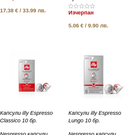
17.38
€
/ 33.99 лв.
Изчерпан
Още
5.06
€
/ 9.90 лв.
Още
Капсули illy Espresso
Капсули illy Espresso
Classico 10 бр.
Lungo 10 бр.
Nespresso капсули
,
Nespresso капсули
,