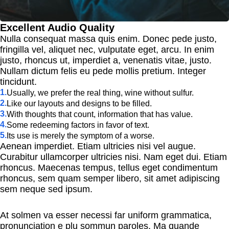
Excellent Audio Quality
Nulla consequat massa quis enim. Donec pede justo,
fringilla vel, aliquet nec, vulputate eget, arcu. In enim
justo, rhoncus ut, imperdiet a, venenatis vitae, justo.
Nullam dictum felis eu pede mollis pretium. Integer
tincidunt.
Usually, we prefer the real thing, wine without sulfur.
Like our layouts and designs to be filled.
With thoughts that count, information that has value.
Some redeeming factors in favor of text.
Its use is merely the symptom of a worse.
Aenean imperdiet. Etiam ultricies nisi vel augue.
Curabitur ullamcorper ultricies nisi. Nam eget dui. Etiam
rhoncus. Maecenas tempus, tellus eget condimentum
rhoncus, sem quam semper libero, sit amet adipiscing
sem neque sed ipsum.
At solmen va esser necessi far uniform grammatica,
pronunciation e plu sommun paroles. Ma quande