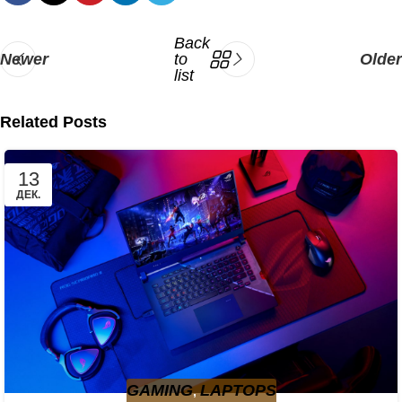
Back
Newer
to
Older
list
Related Posts
13
ДЕК.
GAMING
LAPTOPS
,