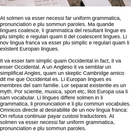
At solmen va esser necessi far uniform grammatica,
pronunciation e plu sommun paroles. Ma quande
lingues coalesce, li grammatica del resultant lingue es
plu simplic e regulari quam ti del coalescent lingues. Li
nov lingua franca va esser plu simplic e regulari quam li
existent Europan lingues.
It va esser tam simplic quam Occidental in fact, it va
esser Occidental. A un Angleso it va semblar un
simplificat Angles, quam un skeptic Cambridge amico
dit me que Occidental es. Li Europan lingues es
membres del sam familie. Lor separat existentie es un
myth. Por scientie, musica, sport etc, litot Europa usa li
sam vocabular. Li lingues differe solmen in li
grammatica, li pronunciation e li plu commun vocabules.
Omnicos directe al desirabilite de un nov lingua franca:
On refusa continuar payar custosi traductores. At
solmen va esser necessi far uniform grammatica,
pronunciation e plu sommun paroles.