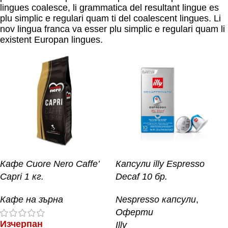
lingues coalesce, li grammatica del resultant lingue es
plu simplic e regulari quam ti del coalescent lingues. Li
nov lingua franca va esser plu simplic e regulari quam li
existent Europan lingues.
Кафе Cuore Nero Caffe’
Капсули illy Espresso
Capri 1 кг.
Decaf 10 бр.
Кафе на зърна
Nespresso капсули
,
Оферти
Изчерпан
Illy