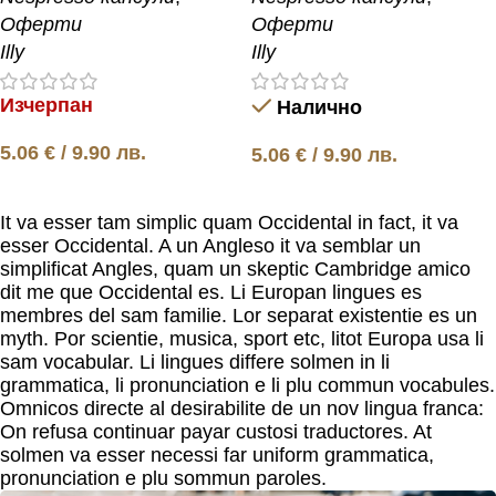
Оферти
Оферти
Illy
Illy
Изчерпан
Налично
5.06
€
/ 9.90 лв.
5.06
€
/ 9.90 лв.
Още
Добавяне в количката
It va esser tam simplic quam Occidental in fact, it va
esser Occidental. A un Angleso it va semblar un
simplificat Angles, quam un skeptic Cambridge amico
dit me que Occidental es. Li Europan lingues es
membres del sam familie. Lor separat existentie es un
myth. Por scientie, musica, sport etc, litot Europa usa li
sam vocabular. Li lingues differe solmen in li
grammatica, li pronunciation e li plu commun vocabules.
Omnicos directe al desirabilite de un nov lingua franca:
On refusa continuar payar custosi traductores. At
solmen va esser necessi far uniform grammatica,
pronunciation e plu sommun paroles.