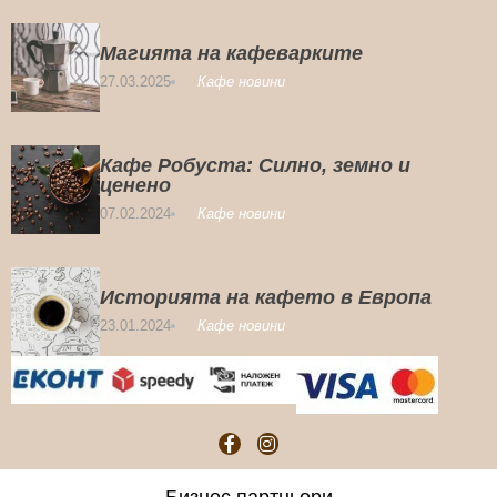
Магията на кафеварките
27.03.2025
Кафе новини
Кафе Робуста: Силно, земно и
ценено
07.02.2024
Кафе новини
Историята на кафето в Европа
23.01.2024
Кафе новини