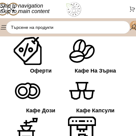
Skip to navigation
Skip to main content
/
Продукти с етикет „Кафемашини Lavazza“
Начало
Оферти
Кафе На Зърна
Кафе Дози
Кафе Капсули