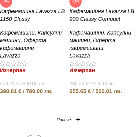
-9%
-11%
Кафемашина Lavazza LB
Кафемашина Lavazza LB
1150 Classy
900 Classy Compact
Кафемашини
,
Капсулни
Кафемашини
,
Капсулни
машини
,
Оферта
машини
,
Оферта
кафемашини
кафемашини
Lavazza
Lavazza
Изчерпан
Изчерпан
439.71
€
/ 860.00 лв.
286.32
€
/ 559.99 лв.
398.81
€
/ 780.00 лв.
255.65
€
/ 500.01 лв.
Още
Още
Повече