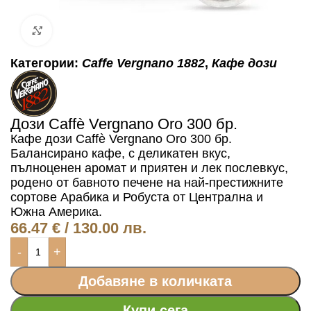
Click to enlarge
Категории:
Caffe Vergnano 1882
,
Кафе дози
Дози Caffè Vergnano Oro 300 бр.
Кафе дози Caffè Vergnano Oro 300 бр.
Балансирано кафе, с деликатен вкус,
пълноценен аромат и приятен и лек послевкус,
родено от бавното печене на най-престижните
сортове Арабика и Робуста от Централна и
Южна Америка.
66.47
€
/ 130.00 лв.
-
+
Добавяне в количката
Купи сега