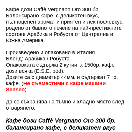
Кафе дози Caffè Vergnano Oro 300 бр.
Балансирано кафе, с деликатен вкус,
пълноценен аромат и приятен и лек послевкус,
родено от бавното печене на най-престижните
сортове Арабика и Робуста от Централна и
Южна Америка.
Произведено и опаковано в Италия.
Бленд: Арабика / Робуста
Опаковката съдържа 2 кутии x 150бр. кафе
дози всяка (E.S.E. pod).
Дозите са с диаметър 44мм. и съдържат 7 гр.
кафе. (
Не съвместими с кафе машини
Senseo
)
Да се съхранява на тъмно и хладно място след
отварянето.
Кафе дози Caffè Vergnano Oro 300 бр.
балансирано кафе, с деликатен вкус