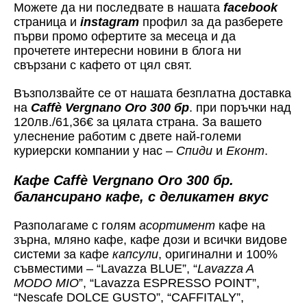
Можете да ни последвате в нашата
facebook
страница и
instagram
профил за да разберете
първи промо офертите за месеца и да
прочетете интересни новини в блога ни
свързани с кафето от цял свят.
Възползвайте се от нашата безплатна доставка
на
Caffè Vergnano Oro 300 бр
. при поръчки над
120лв./61,36€ за цялата страна. За вашето
улеснение работим с двете най-големи
куриерски компании у нас –
Спиди
и
Еконт
.
Кафе Caffè Vergnano Oro 300 бр.
балансирано кафе, с деликатен вкус
Разполагаме с голям
асортимент
кафе на
зърна, мляно кафе, кафе дози и всички видове
системи за кафе
капсули
, оригинални и 100%
съвместими – “Lavazza BLUE”, “
Lavazza A
MODO MIO
”, “Lavazza ESPRESSO POINT”,
“Nescafe DOLCE GUSTO”, “CAFFITALY”,