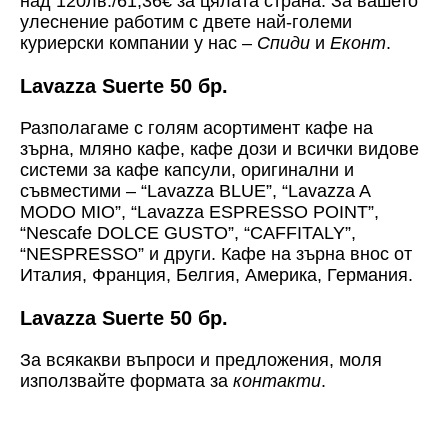
над 120лв./61,36€ за цялата страна. За вашето
улеснение работим с двете най-големи
куриерски компании у нас –
Спиди
и
Еконт
.
Lavazza Suerte 50 бр.
Разполагаме с голям асортимент кафе на
зърна, мляно кафе, кафе дози и всички видове
системи за кафе капсули, оригинални и
съвместими – “Lavazza BLUE”, “Lavazza A
MODO MIO”, “Lavazza ESPRESSO POINT”,
“Nescafe DOLCE GUSTO”, “CAFFITALY”,
“NESPRESSO” и други. Кафе на зърна внос от
Италия, Франция, Белгия, Америка, Германия.
Lavazza Suerte 50 бр.
За всякакви въпроси и предложения, моля
използвайте формата за
контакти
.