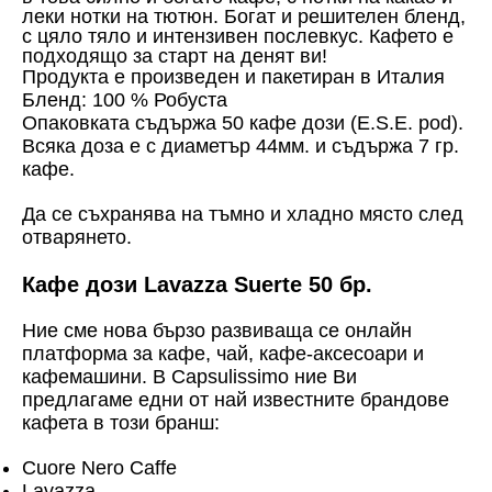
леки нотки на тютюн.
Богат и решителен бленд,
с цяло тяло и интензивен послевкус. Кафето е
подходящо за старт на денят ви!
Продукта е произведен и пакетиран в Италия
Бленд: 100 % Робуста
Опаковката съдържа 50 кафе дози (E.S.E. pod).
Всяка доза е с диаметър 44мм. и съдържа 7 гр.
кафе.
Да се съхранява на тъмно и хладно място след
отварянето.
Кафе дози Lavazza Suerte 50 бр.
Ние сме нова бързо развиваща се онлайн
платформа за кафе, чай, кафе-аксесоари и
кафемашини. В Capsulissimo ние Ви
предлагаме едни от най известните брандове
кафета в този бранш:
Cuore Nero Caffe
Lavazza