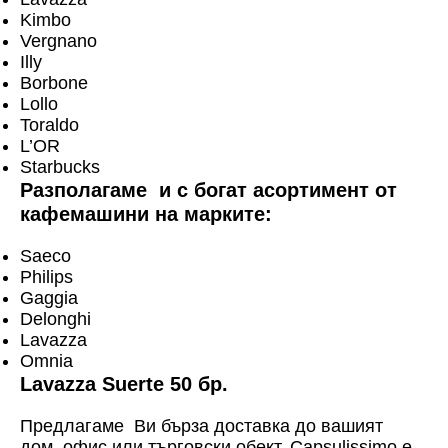
Kimbo
Vergnano
Illy
Borbone
Lollo
Toraldo
L’OR
Starbucks
Разполагаме и с богат асортимент от
кафемашини на марките:
Saeco
Philips
Gaggia
Delonghi
Lavazza
Omnia
Lavazza Suerte 50 бр.
Предлагаме Ви бърза доставка до вашият
дом, офис или търговски обект. Capsulissimo е