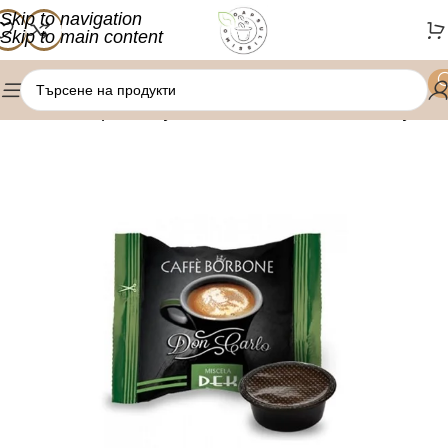
Skip to navigation
Skip to main content
/
/
Начало
Кафе капсули
Lavazza Amodo Mio капсули