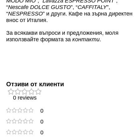
MODO MIO
”, “
Lavazza ESPRESSO POINT
”,
“
Nescafe DOLCE GUSTO
”, “
CAFFITALY
”,
“
NESPRESSO
” и други. Кафе на зърна директен
внос от Италия.
За всякакви въпроси и предложения, моля
използвайте формата за
контакти
.
Отзиви от клиенти
0 reviews
0
0
0