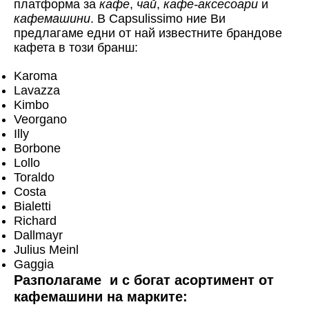
платформа за
кафе
,
чай
,
кафе-аксесоари
и
кафемашини
. В Capsulissimo ние Ви
предлагаме едни от най известните брандове
кафета в този бранш:
Karoma
Lavazza
Kimbo
Veorgano
Illy
Borbone
Lollo
Toraldo
Costa
Bialetti
Richard
Dallmayr
Julius Meinl
Gaggia
Разполагаме и с богат асортимент от
кафемашини на марките: