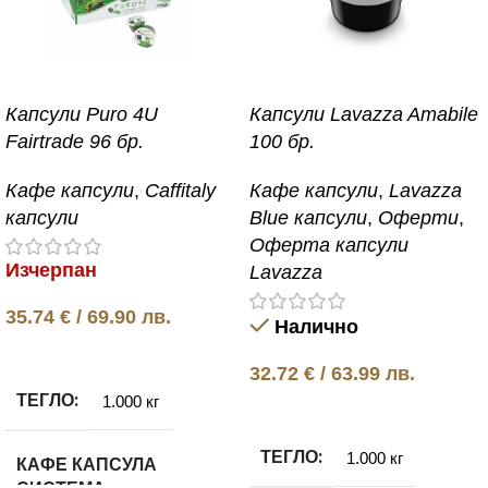
Капсули Puro 4U
Капсули Lavazza Amabile
Fairtrade 96 бр.
100 бр.
Кафе капсули
,
Caffitaly
Кафе капсули
,
Lavazza
капсули
Blue капсули
,
Оферти
,
Оферта капсули
Изчерпан
Lavazza
35.74
€
/ 69.90 лв.
Налично
Още
32.72
€
/ 63.99 лв.
ТЕГЛО
1.000 кг
Добавяне в количката
ТЕГЛО
1.000 кг
КАФЕ КАПСУЛА