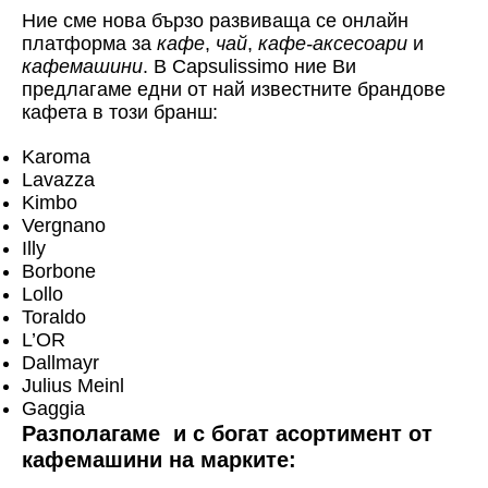
Ние сме нова бързо развиваща се онлайн
платформа за
кафе
,
чай
,
кафе-аксесоари
и
кафемашини
. В Capsulissimo ние Ви
предлагаме едни от най известните брандове
кафета в този бранш:
Karoma
Lavazza
Kimbo
Vergnano
Illy
Borbone
Lollo
Toraldo
L’OR
Dallmayr
Julius Meinl
Gaggia
Разполагаме и с богат асортимент от
кафемашини на марките: