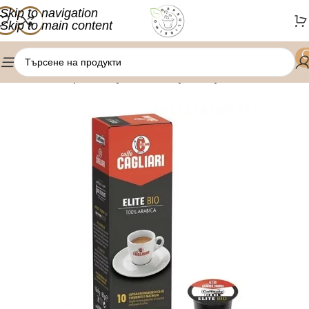
Skip to navigation
Skip to main content
/
/
Начало
Кафе капсули
Caffitaly капсули