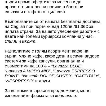
първи промо офертите за месеца и да
прочетете интересни новини в блога ни
свързани с кафето от цял свят.
Възползвайте се от нашата безплатна доставка
на Cagliari при поръчки над 120лв./61,36€ за
цялата страна. За вашето улеснение работим с
двете най-големи куриерски компании у нас –
Спиди
и
Еконт
.
Разполагаме с голям асортимент кафе на
зърна, мляно кафе, кафе дози и всички видове
системи за кафе капсули, оригинални и
съвместими на 100% – “
Lavazza BLUE
”,
“
Lavazza A MODO MIO
”, “
Lavazza ESPRESSO
POINT
”, “
Nescafe DOLCE GUSTO
”, “
CAFFITALY
”,
“
NESPRESSO
” и други.
За всякакви въпроси и предложения, моля
използвайте формата за
контакти
.