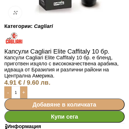
Click to enlarge
Категории:
Cagliari
Капсули Cagliari Elite Caffitaly 10 бр.
Капсули Cagliari Elite Caffitaly 10 бр.
е бленд,
приготвен изцяло с висококачествена арабика,
идваща от Бразилия и различни райони на
Централна Америка.
4.91
€
/ 9.60 лв.
-
+
Добавяне в количката
Купи сега
Информация