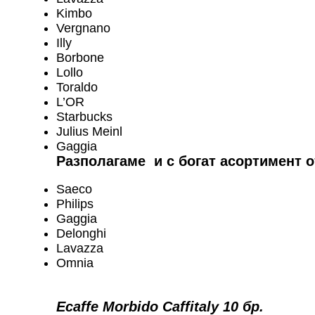
Kimbo
Vergnano
Illy
Borbone
Lollo
Toraldo
L’OR
Starbucks
Julius Meinl
Gaggia
Разполагаме и с богат асортимент 
Saeco
Philips
Gaggia
Delonghi
Lavazza
Omnia
Ecaffe Morbido Caffitaly 10 бр.