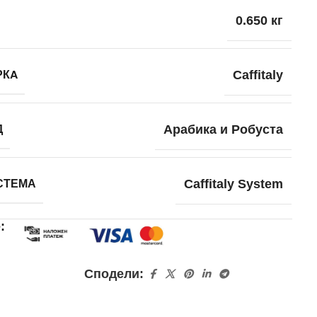
0.650 кг
РКA
Caffitaly
Д
Арабика и Робуста
СТЕМА
Caffitaly System
е:
Сподели: