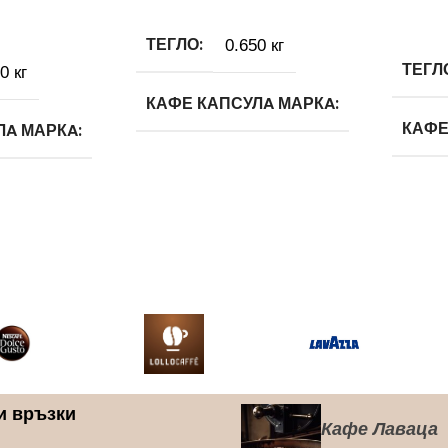
Още
чката
ТЕГЛО
0.650 кг
ТЕГЛ
0 кг
КАФЕ КАПСУЛA МАРКA
КАФЕ
ЛA МАРКA
Caffitaly
Caffit
КАФЕ КАПСУЛА ВИД
КАФЕ
ЛА ВИД
100% Арабика
100%
буста
КАФЕ КАПСУЛА
СИСТЕМА
КАФЕ
ЛА
СИС
Caffitaly System
и връзки
Кафе Лаваца
Caffi
em