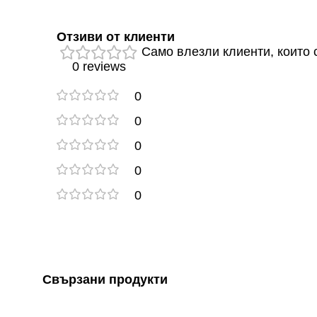
Отзиви от клиенти
Само влезли клиенти, които с
0 reviews
0
0
0
0
0
Свързани продукти