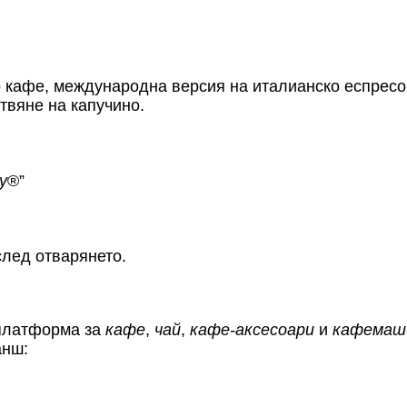
ино кафе, международна версия на италианско еспрес
твяне на капучино.
ly
®”
след отварянето.
 платформа за
кафе
,
чай
,
кафе-аксесоари
и
кафемаш
анш: