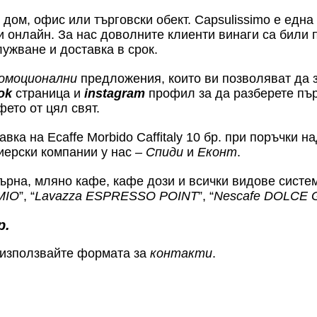
ом, офис или търговски обект. Capsulissimo е една 
и онлайн. За нас доволните клиенти винаги са били 
ужване и доставка в срок.
омоционални
предложения, които ви позволяват да з
ok
страница и
instagram
профил за да разберете пър
фето от цял свят.
ка на Ecaffe Morbido Caffitaly 10 бр. при поръчки н
иерски компании у нас –
Спиди
и
Еконт
.
ърна, мляно кафе, кафе дози и всички видове систе
MIO
”, “
Lavazza ESPRESSO POINT
”, “
Nescafe DOLCE
р.
 използвайте формата за
контакти
.