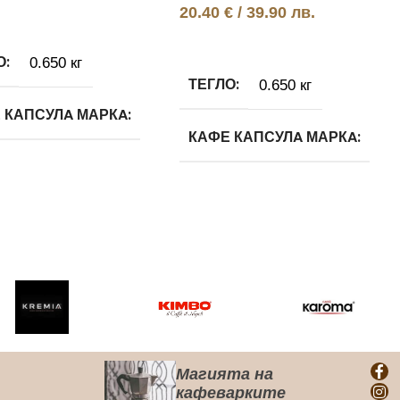
20.40
€
/ 39.90 лв.
Още
О
0.650 кг
ТЕГЛО
0.650 кг
 КАПСУЛA МАРКA
КАФЕ КАПСУЛA МАРКA
aly
Caffitaly
 КАПСУЛА ВИД
КАФЕ КАПСУЛА ВИД
 Робуста
Арабика и Робуста
 КАПСУЛА
ТЕМА
КАФЕ КАПСУЛА
СИСТЕМА
Магията на
taly System
кафеварките