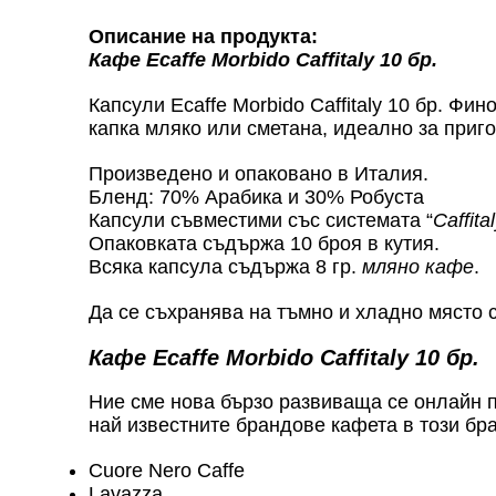
Описание на продукта:
Кафе Ecaffe Morbido Caffitaly 10 бр.
Капсули Ecaffe Morbido Caffitaly 10 бр. Ф
капка мляко или сметана, идеално за приго
Произведено и опаковано в Италия.
Бленд: 70% Арабика и 30% Робуста
Капсули съвместими със системата “
Caffita
Опаковката съдържа 10 броя в кутия.
Всяка капсула съдържа 8 гр.
мляно кафе
.
Да се съхранява на тъмно и хладно място 
Кафе Ecaffe Morbido Caffitaly 10 бр.
Ние сме нова бързо развиваща се онлайн
най известните брандове кафета в този бр
Cuore Nero Caffe
Lavazza