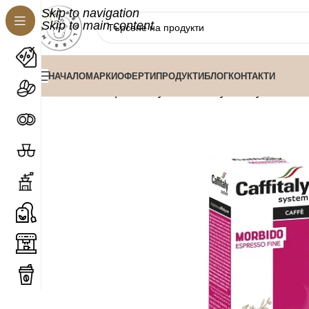
Skip to navigation
Skip to main content
НАЧАЛО
МАРКИ
ОФЕРТИ
ПРОДУКТИ
БЛОГ
КОНТАКТИ
/
/
/
Капс
Начало
Кафе капсули
Caffitaly капсули