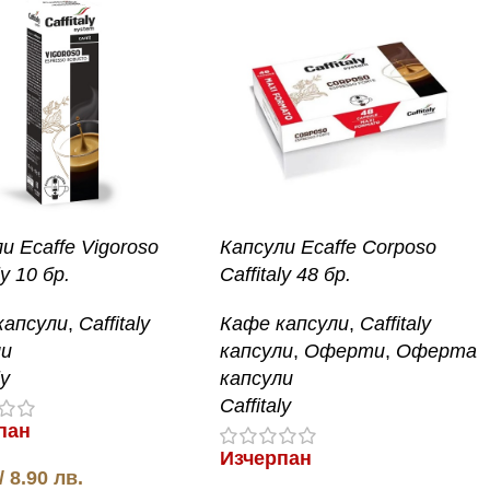
и Ecaffe Vigoroso
Капсули Ecaffe Corposo
ly 10 бр.
Caffitaly 48 бр.
капсули
,
Caffitaly
Кафе капсули
,
Caffitaly
ли
капсули
,
Оферти
,
Оферта
ly
капсули
Caffitaly
пан
Изчерпан
/ 8.90 лв.