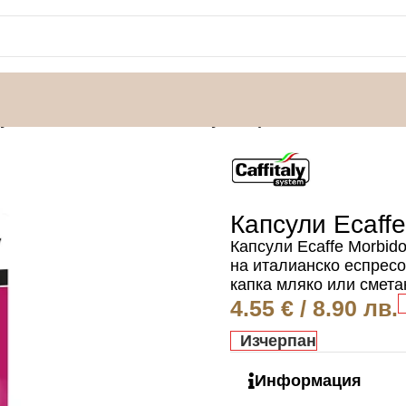
ули Ecaffe Morbido Caffitaly 10 бр.
Капсули Ecaffe 
Капсули Ecaffe Morbido
на италианско еспресо
капка мляко или смета
4.55
€
/ 8.90 лв.
Изчерпан
Информация