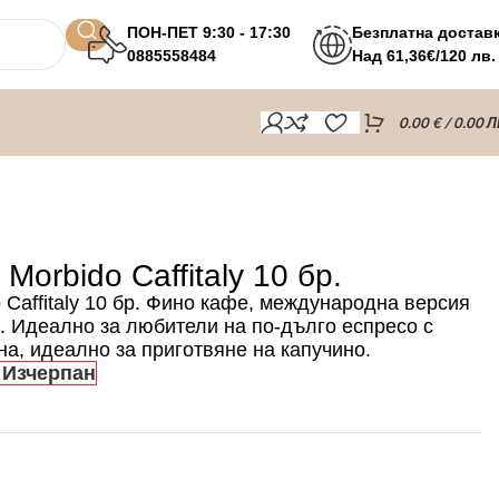
ПОН-ПЕТ 9:30 - 17:30
Безплатна достав
0885558484
Над 61,36€/120 лв.
0.00
€
/ 0.00 Л
Morbido Caffitaly 10 бр.
 Caffitaly 10 бр. Фино кафе, международна версия
. Идеално за любители на по-дълго еспресо с
на, идеално за приготвяне на капучино.
Изчерпан