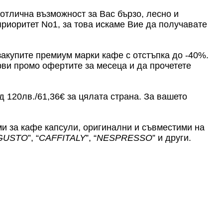
отлична възможност за Вас бързо, лесно и
приоритет No1, за това искаме Вие да получавате
акупите премиум марки кафе с отстъпка до -40%.
ви промо офертите за месеца и да прочетете
ад 120лв./61,36€ за цялата страна. За вашето
ми за кафе капсули, оригинални и съвместими на
 GUSTO
”, “
CAFFITALY
”, “
NESPRESSO
” и други.