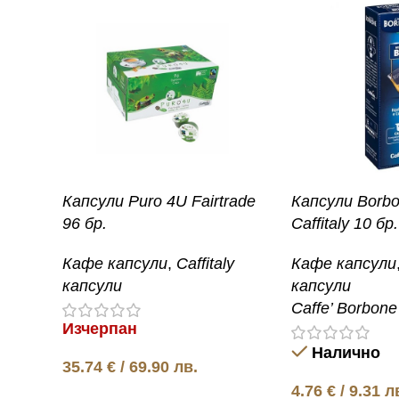
Капсули Puro 4U Fairtrade
Капсули Borbo
96 бр.
Caffitaly 10 бр.
Кафе капсули
,
Caffitaly
Кафе капсули
капсули
капсули
Caffe’ Borbone
Изчерпан
Налично
35.74
€
/ 69.90 лв.
4.76
€
/ 9.31 л
Още