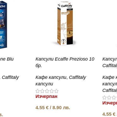
ne Blu
Капсули Ecaffe Prezioso 10
Капсул
бр.
Caffita
,
Caffitaly
Кафе капсули
,
Caffitaly
Кафе 
капсули
капсу
Caffita
Изчерпан
Изчер
4.55
€
/ 8.90 лв.
4.55
€
в.
Още