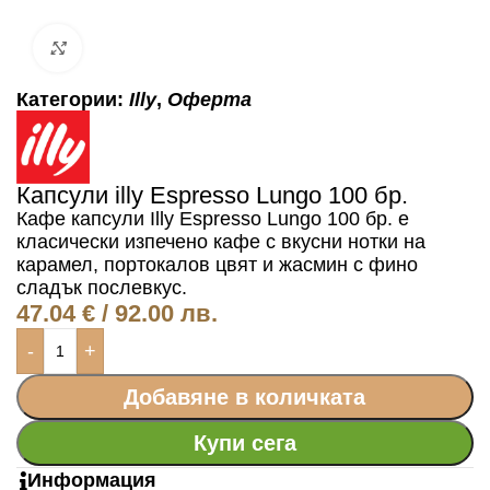
Click to enlarge
Категории:
Illy
,
Оферта
Капсули illy Espresso Lungo 100 бр.
Кафе капсули Illy Espresso Lungo 100 бр. е
класически изпечено кафе с вкусни нотки на
карамел, портокалов цвят и жасмин с фино
сладък послевкус.
47.04
€
/ 92.00 лв.
-
+
Добавяне в количката
Купи сега
Информация