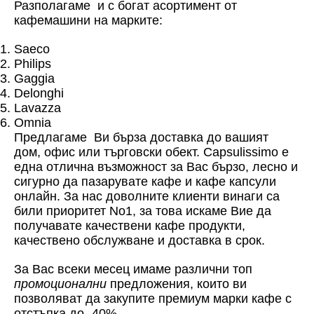
Разполагаме и с богат асортимент от
кафемашини на марките:
Saeco
Philips
Gaggia
Delonghi
Lavazza
Omnia
Предлагаме Ви бърза доставка до вашият
дом, офис или търговски обект. Capsulissimo е
една отлична възможност за Вас бързо, лесно и
сигурно да пазарувате кафе и кафе капсули
онлайн. За нас доволните клиенти винаги са
били приоритет No1, за това искаме Вие да
получавате качествени кафе продукти,
качествено обслужване и доставка в срок.
За Вас всеки месец имаме различни топ
промоционални
предложения, които ви
позволяват да закупите премиум марки кафе с
отстъпка до -40%.