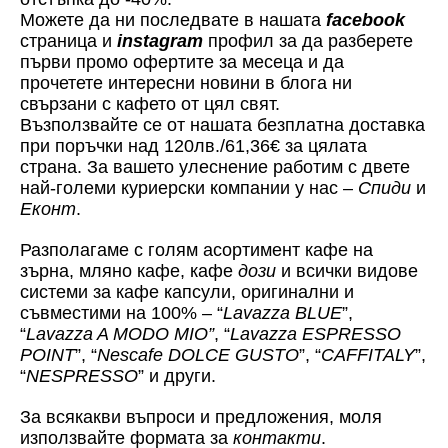
Можете да ни последвате в нашата
facebook
страница и
instagram
профил за да разберете
първи промо офертите за месеца и да
прочетете интересни новини в блога ни
свързани с кафето от цял свят.
Възползвайте се от нашата безплатна доставка
при поръчки над 120лв./61,36€ за цялата
страна. За вашето улеснение работим с двете
най-големи куриерски компании у нас –
Спиди
и
Еконт
.
Разполагаме с голям асортимент кафе на
зърна, мляно кафе, кафе
дози
и всички видове
системи за кафе капсули, оригинални и
съвместими на 100% – “
Lavazza BLUE
”,
“
Lavazza A MODO MIO”
, “
Lavazza ESPRESSO
POINT
”, “
Nescafe DOLCE GUSTO
”, “
CAFFITALY
”,
“
NESPRESSO
” и други.
За всякакви въпроси и предложения, моля
използвайте формата за
контакти
.