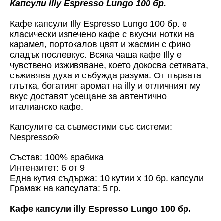
Капсули illy Espresso Lungo 100 бр.
Кафе капсули Illy Espresso Lungo 100 бр. е
класически изпечено кафе с вкусни нотки на
карамел, портокалов цвят и жасмин с фино
сладък послевкус. Всяка чаша кафе Illy е
чувствено изживяване, което докосва сетивата,
съживява духа и събужда разума. От първата
глътка, богатият аромат на illy и отличният му
вкус доставят усещане за автентично
италианско кафе.
Капсулите са съвместими със системи:
Nespresso®
Състав: 100% арабика
Интензитет: 6 от 9
Една кутия съдържа: 10 кутии х 10 бр. капсули
Грамаж на капсулата: 5 гр.
Кафе капсули illy Espresso Lungo 100 бр.