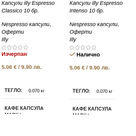
Капсули illy Espresso
Капсули illy Espresso
Classico 10 бр.
Intenso 10 бр.
Nespresso капсули
,
Nespresso капсули
,
Оферти
Оферти
Illy
Illy
Изчерпан
Налично
5.06
€
/ 9.90 лв.
5.06
€
/ 9.90 лв.
Още
Добавяне в количката
ТЕГЛО
ТЕГЛО
0.070 кг
0.070 кг
КАФЕ КАПСУЛA
КАФЕ КАПСУЛA
МАРКA
МАРКA
ILLY
ILLY