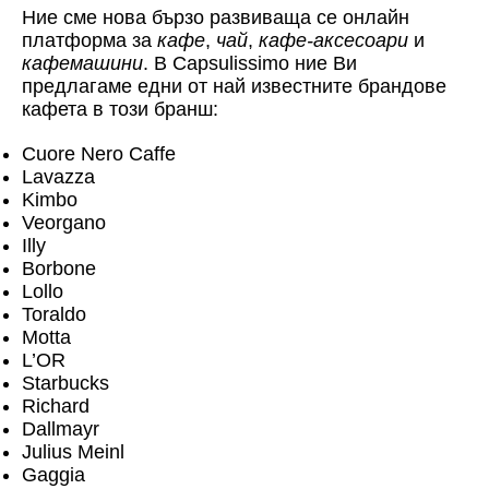
Ние сме нова бързо развиваща се онлайн
платформа за
кафе
,
чай
,
кафе-аксесоари
и
кафемашини
. В Capsulissimo ние Ви
предлагаме едни от най известните брандове
кафета в този бранш:
Cuore Nero Caffe
Lavazza
Kimbo
Veorgano
Illy
Borbone
Lollo
Toraldo
Motta
L’OR
Starbucks
Richard
Dallmayr
Julius Meinl
Gaggia