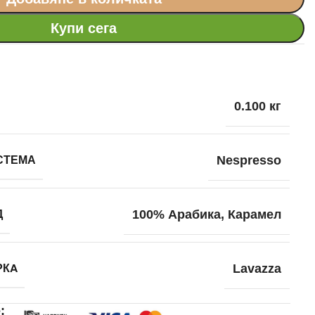
Купи сега
0.100 кг
СТЕМА
Nespresso
Д
100% Арабика
,
Карамел
РКA
Lavazza
е: