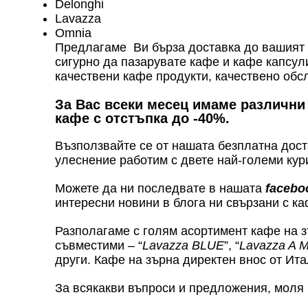
Delonghi
Lavazza
Omnia
Предлагаме Ви бърза доставка до вашият д
сигурно да пазарувате кафе и кафе капсул
качествени кафе продукти, качествено обсл
За Вас всеки месец имаме различни
кафе с отстъпка до -40%.
Възползвайте се от нашата безплатна доста
улеснение работим с двете най-големи кур
Можете да ни последвате в нашата
facebo
интересни новини в блога ни свързани с ка
Разполагаме с голям асортимент кафе на з
съвместими – “
Lavazza BLUE
”, “
Lavazza A
други. Кафе на зърна директен внос от Ита
За всякакви въпроси и предложения, моля