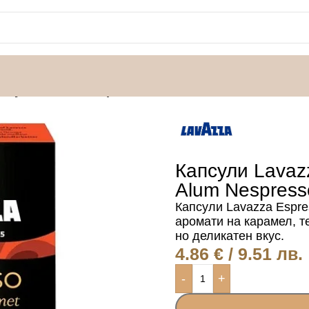
псули Lavazza Espresso Gourmet Caramel Alum Nes
Капсули Lavaz
Alum Nespress
Капсули Lavazza Espre
аромати на карамел, т
но деликатен вкус.
4.86
€
/ 9.51 лв.
-
+