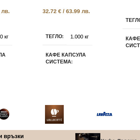
Още
 лв.
32.72
€
/ 63.99 лв.
ТЕГЛ
чката
Добавяне в количката
ТЕГЛО
0 кг
1.000 кг
КАФЕ
СИС
ЛА
КАФЕ КАПСУЛА
СИСТЕМА
Dolce
Lavazza Blue
КАФЕ
ЛА ВИД
КАФЕ КАПСУЛА ВИД
Капу
буста
100% Арабика
КАФЕ
ЛA МАРКA
КАФЕ КАПСУЛA МАРКA
Lava
и връзки