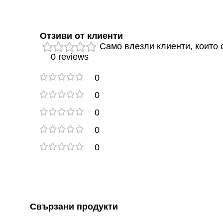
Отзиви от клиенти
Само влезли клиенти, които с
0 reviews
0
0
0
0
0
Свързани продукти