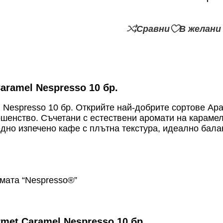
Сравни
В желани
aramel Nespresso 10 бр.
 Nespresso 10 бр. Открийте най-добрите сортове А
шенство. Съчетани с естествени аромати на карамел
редно изпечено кафе с плътна текстура, идеално бал
мата “Nespresso
®”
met Caramel Nespresso 10 бр.