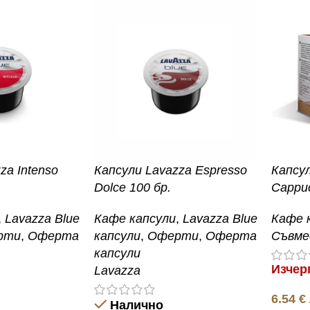
za Intenso
Капсули Lavazza Espresso
Капсу
Dolce 100 бр.
Cappuc
,
Lavazza Blue
Кафе капсули
,
Lavazza Blue
Кафе 
рти
,
Оферта
капсули
,
Оферти
,
Оферта
Съвме
капсули
Изчер
Lavazza
6.54
€
Налично