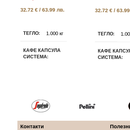
32.72
€
/ 63.99 лв.
32.72
€
/ 63.99
Още
Добавяне в коли
ТЕГЛО
ТЕГЛО
1.000 кг
1.00
КАФЕ КАПСУЛА
КАФЕ КАПСУ
СИСТЕМА
СИСТЕМА
Lavazza Blue
Lavazza Blue
КАФЕ КАПСУЛА ВИД
КАФЕ КАПСУ
100% Арабика
Арабика и Ро
КАФЕ КАПСУЛA МАРКA
КАФЕ КАПСУ
Контакти
Полезн