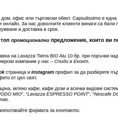
ом, офис или търговски обект. Capsulissimo е една 
и онлайн. За нас доволните клиенти винаги са били 
ужване и доставка в срок.
 топ
предложения, които ви п
промоционални
вка на Lavazza Tierra BIO Alu 10 бр. при поръчки на
иерски компании у нас –
Спиди
и
Еконт
.
ok
страница и
instagram
профил за да разберете пър
фето от цял свят.
ърна, мляно кафе, кафе дози и всички видове систе
 MODO MIO
”, “
Lavazza ESPRESSO POINT
”, “
Nescafe 
лия.
 използвайте формата за
контакти
.