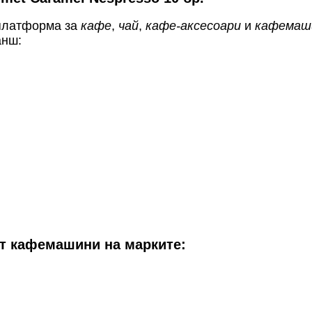
 платформа за
кафе
,
чай
,
кафе-аксесоари
и
кафемаш
анш:
от кафемашини на марките: