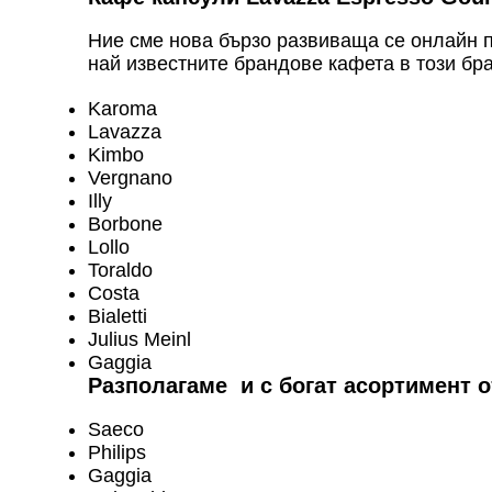
Ние сме нова бързо развиваща се онлайн
най известните брандове кафета в този бр
Karoma
Lavazza
Kimbo
Vergnano
Illy
Borbone
Lollo
Toraldo
Costa
Bialetti
Julius Meinl
Gaggia
Разполагаме и с богат асортимент 
Saeco
Philips
Gaggia