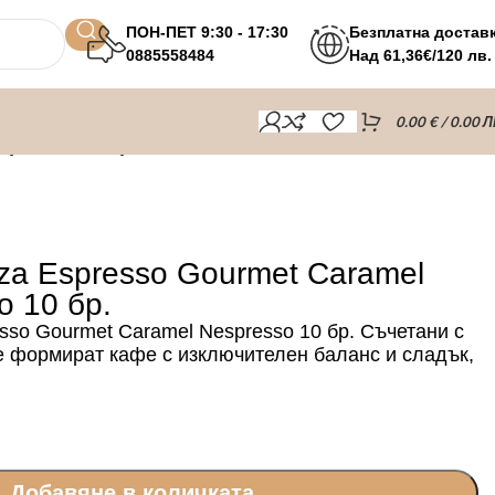
ПОН-ПЕТ 9:30 - 17:30
Безплатна достав
0885558484
Над 61,36€/120 лв.
0.00
€
/ 0.00 Л
presso 10 бр.
za Espresso Gourmet Caramel
o 10 бр.
sso Gourmet Caramel Nespresso 10 бр. Съчетани с
е формират кафе с изключителен баланс и сладък,
Добавяне в количката