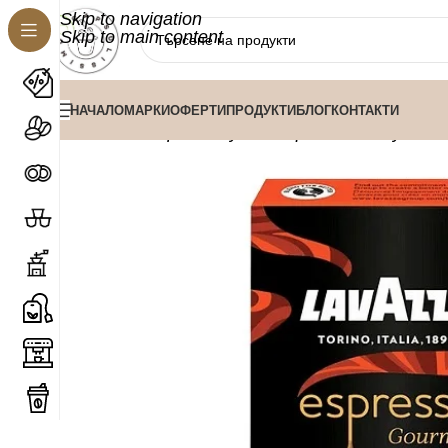
Skip to navigation
Skip to main content
НАЧАЛО
МАРКИ
ОФЕРТИ
ПРОДУКТИ
БЛОГ
КОНТАКТИ
/
/
/
Ка
Начало
Кафе капсули
Nespresso капсули