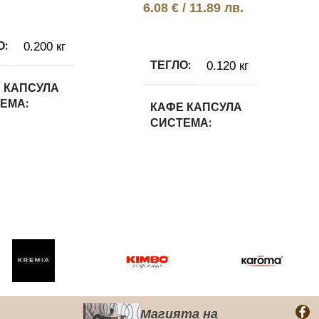
6.08
€
/ 11.89 лв.
Добавяне в количката
О
0.200 кг
ТЕГЛО
0.120 кг
 КАПСУЛА
ТЕМА
КАФЕ КАПСУЛА
СИСТЕМА
 Gusto
Lavazza a Modo Mio
 КАПСУЛА ВИД
КАФЕ КАПСУЛА ВИД
чино
100% Арабика
 КАПСУЛA МАРКA
КАФЕ КАПСУЛA МАРКA
zza
Магията на