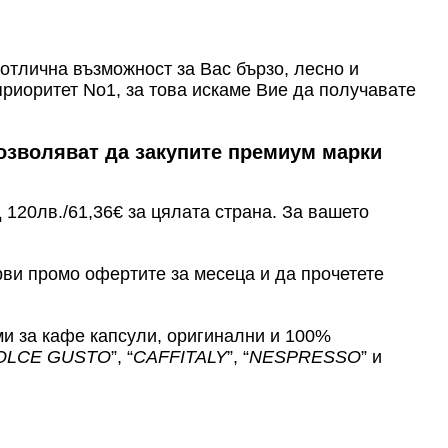
отлична възможност за Вас бързо, лесно и
приоритет No1, за това искаме Вие да получавате
озволяват да закупите премиум марки
д 120лв./61,36€ за цялата страна. За вашето
ви промо офертите за месеца и да прочетете
ми за кафе капсули, оригинални и 100%
DOLCE GUSTO
”, “
CAFFITALY
”, “
NESPRESSO
” и