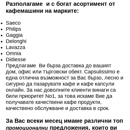
Разполагаме и с богат асортимент от
кафемашини на марките:
Saeco
Philips
Gaggia
Delonghi
Lavazza
Omnia
Didiesse
Предлагаме Ви бърза доставка до вашият
дом, офис или търговски обект. Capsulissimo е
една отлична възможност за Вас бързо, лесно и
сигурно да пазарувате кафе и кафе капсули
онлайн. За нас доволните клиенти винаги са
били приоритет No1, за това искаме Вие да
получавате качествени кафе продукти,
качествено обслужване и доставка в срок.
За Вас всеки месец имаме различни топ
предложения, които ви
промоционални