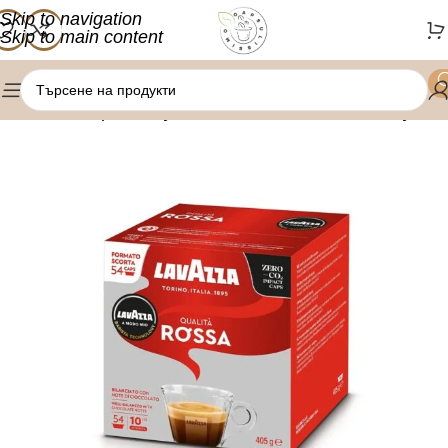
Skip to navigation
Skip to main content
/
/
Начало
Кафе капсули
Lavazza Amodo Mio капсули