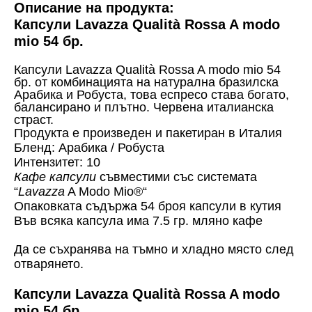
Описание на продукта:
Капсули Lavazza Qualità Rossa A modo
mio 54 бр.
Капсули Lavazza Qualità Rossa A modo mio 54
бр. от комбинацията на натурална бразилска
Арабика и Робуста, това еспресо става богато,
балансирано и плътно. Червена италианска
страст.
Продукта е произведен и пакетиран в Италия
Бленд: Арабика / Робуста
Интензитет: 10
Кафе капсули
съвместими със системата
“
Lavazza
A Modo Mio
®“
Опаковката съдържа 54 броя капсули в кутия
Във всяка капсула има 7.5 гр. мляно кафе
Да се съхранява на тъмно и хладно място след
отварянето.
Капсули Lavazza Qualità Rossa A modo
mio 54 бр.