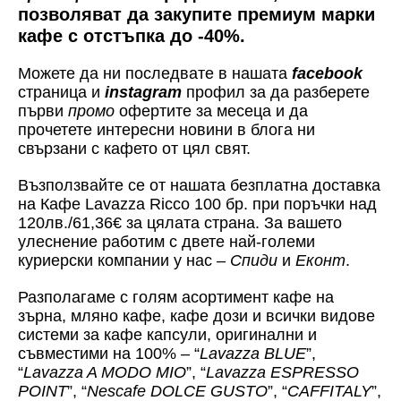
позволяват да закупите премиум марки
кафе с отстъпка до -40%.
Можете да ни последвате в нашата
facebook
страница и
instagram
профил за да разберете
първи
промо
офертите за месеца и да
прочетете интересни новини в блога ни
свързани с кафето от цял свят.
Възползвайте се от нашата безплатна доставка
на Кафе Lavazza Ricco 100 бр. при поръчки над
120лв./61,36€ за цялата страна. За вашето
улеснение работим с двете най-големи
куриерски компании у нас –
Спиди
и
Еконт
.
Разполагаме с голям асортимент кафе на
зърна, мляно кафе, кафе дози и всички видове
системи за кафе капсули, оригинални и
съвместими на 100% – “
Lavazza BLUE
”,
“
Lavazza A MODO MIO
”, “
Lavazza ESPRESSO
POINT
”, “
Nescafe DOLCE GUSTO
”, “
CAFFITALY
”,