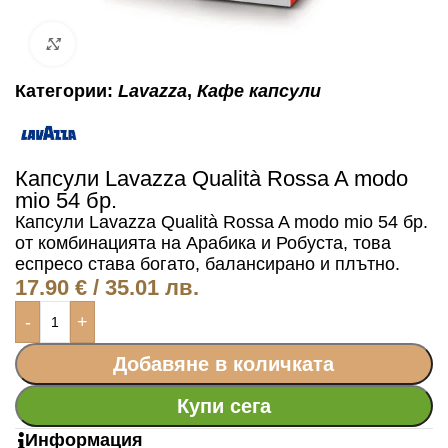
Click to enlarge
Категории:
Lavazza
,
Кафе капсули
Капсули Lavazza Qualità Rossa A modo
mio 54 бр.
Капсули Lavazza Qualità Rossa A modo mio 54 бр.
от комбинацията на Арабика и Робуста, това
еспресо става богато, балансирано и плътно.
17.90
€
/ 35.01 лв.
-
+
Добавяне в количката
Купи сега
Информация