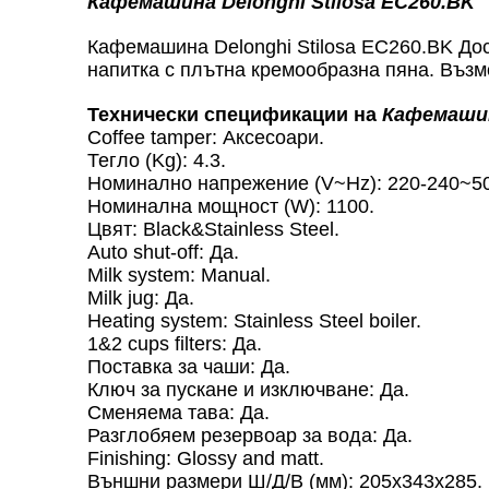
Кафемашина Delonghi Stilosa EC260.BK
Кафемашина Delonghi Stilosa EC260.BK Дос
напитка с плътна кремообразна пяна. Възм
Технически спецификации на
Кафемашин
Coffee tamper: Аксесоари.
Тегло (Kg): 4.3.
Номинално напрежение (V~Hz): 220-240~50
Номинална мощност (W): 1100.
Цвят: Black&Stainless Steel.
Auto shut-off: Да.
Milk system: Manual.
Milk jug: Да.
Heating system: Stainless Steel boiler.
1&2 cups filters: Да.
Поставка за чаши: Да.
Ключ за пускане и изключване: Да.
Сменяема тава: Да.
Разглобяем резервоар за вода: Да.
Finishing: Glossy and matt.
Външни размери Ш/Д/В (мм): 205x343x285.