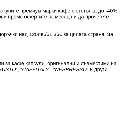
акупите премиум марки кафе с отстъпка до -40%.
ви промо офертите за месеца и да прочетете
оръчки над 120лв./61,36€ за цялата страна. За
ми за кафе капсули, оригинални и съвместими на
 GUSTO
”, “
CAFFITALY
”, “
NESPRESSO
” и други.