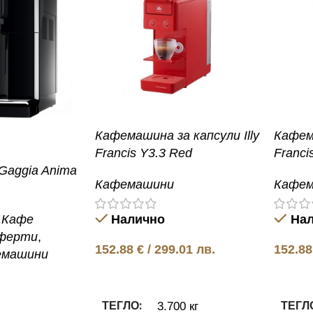
Кафемашина за капсули Illy
Кафема
Francis Y3.3 Red
Franci
aggia Anima
Кафемашини
Кафе
Кафе
Налично
На
ферти
,
152.88
€
/ 299.01 лв.
152.8
емашини
Добавяне в количката
Добавя
ТЕГЛО
ТЕГЛ
3.700 кг