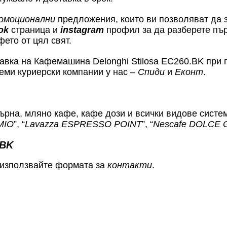
омоционални
предложения, които ви позволяват да з
ok
страница и
instagram
профил за да разберете пър
фето от цял свят.
авка на Кафемашина Delonghi Stilosa EC260.BK при п
еми куриерски компании у нас –
Спиди
и
Еконт
.
ърна, мляно кафе, кафе дози и всички видове систе
MIO
”, “
Lavazza ESPRESSO POINT
”, “
Nescafe DOLCE
.BK
 използвайте формата за
контакти
.