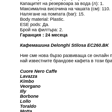
Капацитет на резервоара за вода (л): 1.
Максимална височина на чашата (см): 110.
Налягане на помпата (bar): 15.
Body material: Plastic.
ESE pods: Да.
Брой на филтъра: 2.
Гаранция : 24 месеца
Кафемашина Delonghi Stilosa EC260.BK
Ние сме нова бързо развиваща се онлайн
най известните брандове кафета в този бр
Cuore Nero Caffe
Lavazza
Kimbo
Veorgano
Ill
y
Borbone
Lollo
Toraldo
Motta