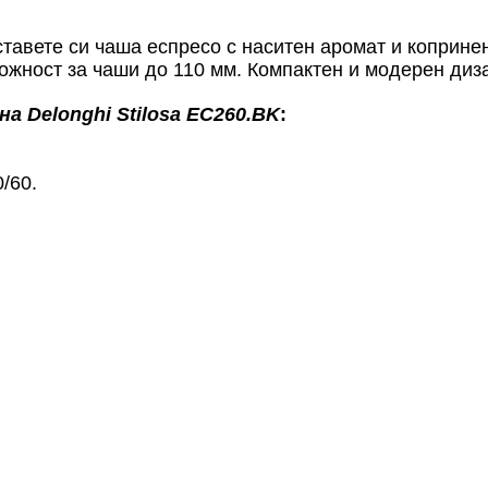
тавете си чаша еспресо с наситен аромат и копринен
ожност за чаши до 110 мм. Компактен и модерен диз
а Delonghi Stilosa EC260.BK
:
/60.