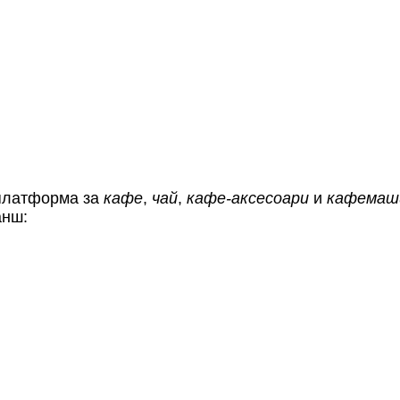
 платформа за
кафе
,
чай
,
кафе-аксесоари
и
кафемаш
анш: