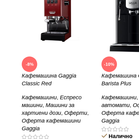
-8%
-10%
Кафемашина Gaggia
Кафемашина G
Classic Red
Barista Plus
Кафемашини
,
Еспресо
Кафемашини
,
машини
,
Машини за
автомати
,
О
хартиени дози
,
Оферти
,
Оферта каф
Оферта кафемашини
Gaggia
Gaggia
Налично