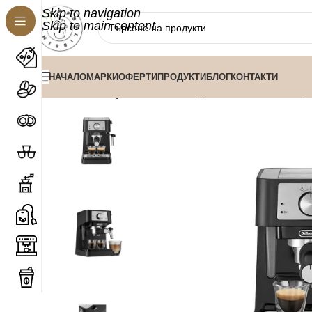
Skip to navigation
Skip to main content
НАЧАЛО
МАРКИ
ОФЕРТИ
ПРОДУКТИ
БЛОГ
КОНТАКТИ
/
/
Кафемашина Delonghi
Начало
Кафемашини