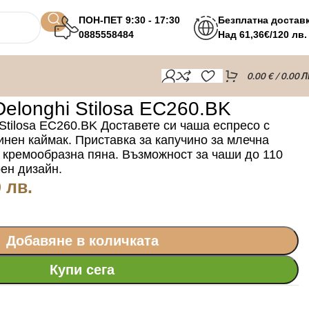
ПОН-ПЕТ 9:30 - 17:30
Безплатна достав
0885558484
Над 61,36€/120 лв.
0.00
€
/ 0.00 Л
longhi Stilosa EC260.BK
tilosa EC260.BK Доставете си чаша еспресо с
инен каймак. Приставка за капучино за млечна
 кремообразна пяна. Възможност за чаши до 110
ен дизайн.
 лв.
Добавяне в количката
Купи сега