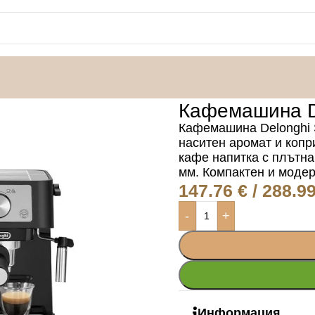
 Stilosa EC260.BK
Кафемашина De
Кафемашина Delonghi S
наситен аромат и копр
кафе напитка с плътна
мм. Компактен и модер
147.76
€
/ 288.99
-
+
Информация