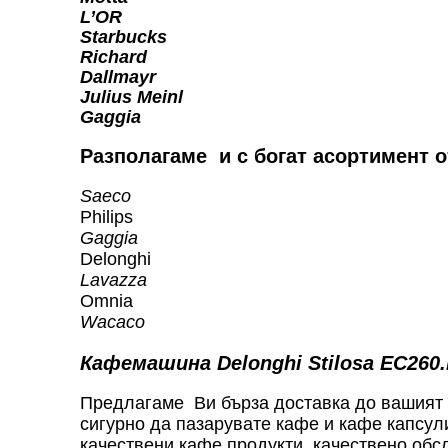
L’OR
Starbucks
Richard
Dallmayr
Julius Meinl
Gaggia
Разполагаме и с богат асортимент 
Saeco
Philips
Gaggia
Delonghi
Lavazza
Omnia
Wacaco
Кафемашина Delonghi Stilosa EC260
Предлагаме Ви бърза доставка до вашият д
сигурно да пазарувате кафе и кафе капсул
качествени кафе продукти, качествено обсл