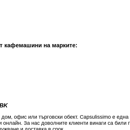
от кафемашини на марките:
.BK
ом, офис или търговски обект. Capsulissimo е една 
и онлайн. За нас доволните клиенти винаги са били 
ужване и доставка в срок.