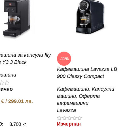
шина за капсули Illy
-11%
s Y3.3 Black
Кафемашина Lavazza LB
машини
900 Classy Compact
лично
Кафемашини
,
Капсулни
машини
,
Оферта
8
€
/ 299.01 лв.
кафемашини
Lavazza
не в количката
О
Изчерпан
3.700 кг