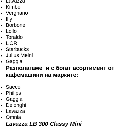
Lavazza
Kimbo
Vergnano
Illy
Borbone
Lollo
Toraldo
L’OR
Starbucks
Julius Meinl
Gaggia
Разполагаме и с богат асортимент от
кафемашини на марките:
Saeco
Philips
Gaggia
Delonghi
Lavazza
Omnia
Lavazza LB 300 Classy Mini