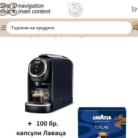
Skip to navigation
Skip to main content
/
/
Начало
Оферти
Оферта кафемашини