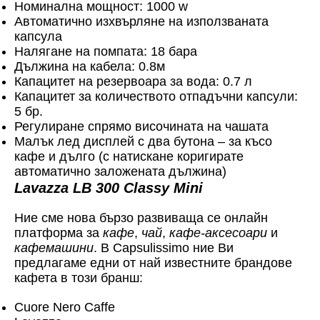
Номинална мощност: 1000 w
Автоматично изхвърляне на използваната
капсула
Налягане на помпата: 18 барa
Дължина на кабела: 0.8м
Капацитет на резервоара за вода: 0.7 л
Капацитет за количеството отпадъчни капсули:
5 бр.
Регулиране спрямо височината на чашата
Малък лед дисплей с два бутона – за късо
кафе и дълго (с натискане коригирате
автоматично заложената дължина)
Lavazza LB 300 Classy Mini
Ние сме нова бързо развиваща се онлайн
платформа за
кафе
,
чай
,
кафе-аксесоари
и
кафемашини
. В Capsulissimo ние Ви
предлагаме едни от най известните брандове
кафета в този бранш:
Cuore Nero Caffe