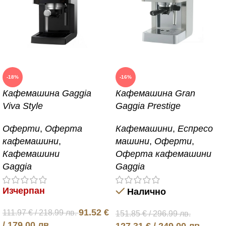
-18%
-16%
Кафемашина Gaggia
Кафемашина Gran
Viva Style
Gaggia Prestige
Оферти
,
Оферта
Кафемашини
,
Еспресо
кафемашини
,
машини
,
Оферти
,
Кафемашини
Оферта кафемашини
Gaggia
Gaggia
Изчерпан
Налично
91.52
€
111.97
€
/ 218.99 лв.
151.85
€
/ 296.99 лв.
/ 179.00 лв.
127.31
€
/ 249.00 лв.