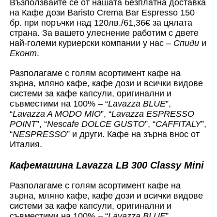
Възползвайте се от нашата безплатна доставка
на Кафе дози Baristo Crema Bar Espresso 150
бр. при поръчки над 120лв./61,36€ за цялата
страна. За вашето улеснение работим с двете
най-големи куриерски компании у нас –
Спиди
и
Еконт
.
Разполагаме с голям асортимент кафе на
зърна, мляно кафе, кафе дози и всички видове
системи за кафе капсули, оригинални и
съвместими на 100% – “
Lavazza BLUE
”,
“
Lavazza A MODO MIO
”, “
Lavazza ESPRESSO
POINT
”, “
Nescafe DOLCE GUSTO
”, “
CAFFITALY
”,
“
NESPRESSO
” и други. Кафе на зърна внос от
Италия.
Кафемашина Lavazza LB 300 Classy Mini
Разполагаме с голям асортимент кафе на
зърна, мляно кафе, кафе дози и всички видове
системи за кафе капсули, оригинални и
съвместими на 100% – “
Lavazza BLUE
”,