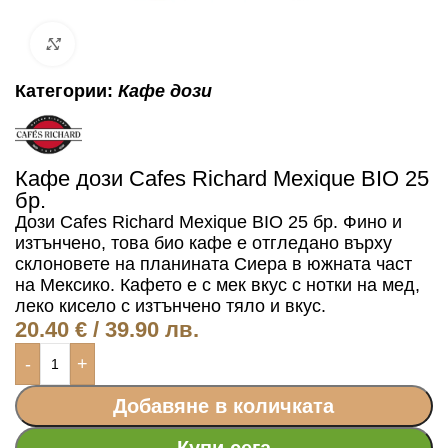
Click to enlarge
Категории:
Кафе дози
Кафе дози Cafes Richard Mexique BIO 25
бр.
Дози Cafes Richard Mexique BIO 25 бр. Фино и
изтънчено, това био кафе е отгледано върху
склоновете на планината Сиера в южната част
на Мексико. Кафето е с мек вкус с нотки на мед,
леко кисело с изтънчено тяло и вкус.
20.40
€
/ 39.90 лв.
-
+
Добавяне в количката
Купи сега