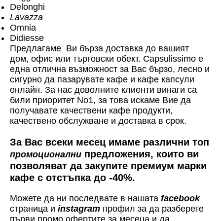
Delonghi
Lavazza
Omnia
Didiesse
Предлагаме Ви бърза доставка до вашият
дом, офис или търговски обект. Capsulissimo е
една отлична възможност за Вас бързо, лесно и
сигурно да пазарувате кафе и кафе капсули
онлайн. За нас доволните клиенти винаги са
били приоритет No1, за това искаме Вие да
получавате качествени кафе продукти,
качествено обслужване и доставка в срок.
За Вас всеки месец имаме различни топ
предложения, които ви
промоционални
позволяват да закупите премиум марки
кафе с отстъпка до -40%.
Можете да ни последвате в нашата
facebook
страница и
instagram
профил за да разберете
първи промо офертите за месеца и да