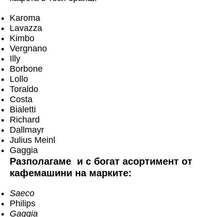
Karoma
Lavazza
Kimbo
Vergnano
Illy
Borbone
Lollo
Toraldo
Costa
Bialetti
Richard
Dallmayr
Julius Meinl
Gaggia
Разполагаме и с богат асортимент от
кафемашини на марките:
Saeco
Philips
Gaggia