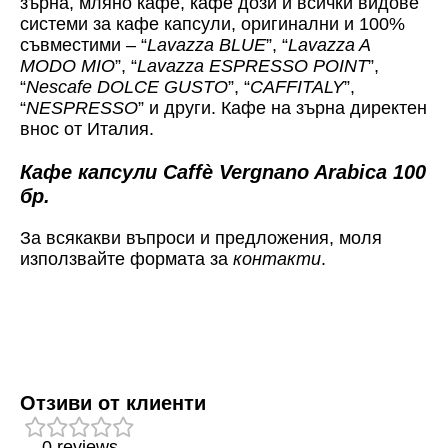
зърна, мляно кафе, кафе дози и всички видове
системи за кафе капсули, оригинални и 100%
съвместими – “
Lavazza BLUE
”, “
Lavazza A
MODO MIO
”, “
Lavazza ESPRESSO POINT
”,
“
Nescafe DOLCE GUSTO
”, “
CAFFITALY
”,
“
NESPRESSO
” и други. Кафе на зърна директен
внос от Италия.
Кафе капсули Caffè Vergnano Arabica 100
бр.
За всякакви въпроси и предложения, моля
използвайте формата за
контакти
.
Отзиви от клиенти
0 reviews