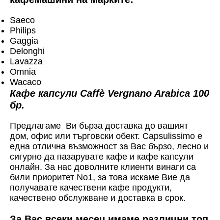
Saeco
Philips
Gaggia
Delonghi
Lavazza
Omnia
Wacaco
Кафе капсули Caffè Vergnano Arabica 100
бр.
Предлагаме Ви бърза доставка до вашият
дом, офис или търговски обект. Capsulissimo е
една отлична възможност за Вас бързо, лесно и
сигурно да пазарувате кафе и кафе капсули
онлайн. За нас доволните клиенти винаги са
били приоритет No1, за това искаме Вие да
получавате качествени кафе продукти,
качествено обслужване и доставка в срок.
За Вас всеки месец имаме различни топ