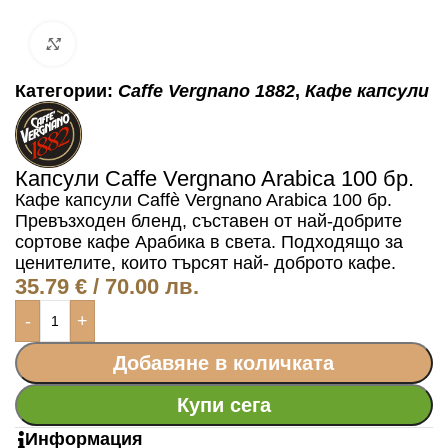
Click to enlarge
Категории:
Caffe Vergnano 1882
,
Кафе капсули
Капсули Caffe Vergnano Arabica 100 бр.
Кафе капсули Caffè Vergnano Arabica 100 бр.
Превъзходен бленд, съставен от най-добрите
сортове кафе Арабика в света. Подходящо за
ценителите, които търсят най- доброто кафе.
35.79
€
/ 70.00 лв.
-
+
Добавяне в количката
Купи сега
Информация