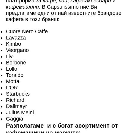
платформа за
кафе
,
чай
,
кафе-аксесоари
и
кафемашини
. В Capsulissimo ние Ви
предлагаме едни от най известните брандове
кафета в този бранш:
Cuore Nero Caffe
Lavazza
Kimbo
Veorgano
Illy
Borbone
Lollo
Toraldo
Motta
L’OR
Starbucks
Richard
Dallmayr
Julius Meinl
Gaggia
Разполагаме и с богат асортимент от
кафемашини на марките: