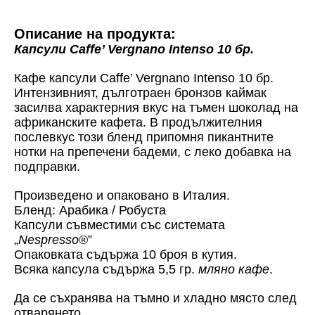
Описание на продукта:
Капсули Caffe’ Vergnano Intenso 10 бр.
Кафе капсули Caffe’ Vergnano Intenso 10 бр.
Интензивният, дълготраен бронзов каймак
засилва характерния вкус на тъмен шоколад на
африканските кафета. В продължителния
послевкус този бленд припомня пикантните
нотки на препечени бадеми, с леко добавка на
подправки.
Произведено и опаковано в Италия.
Бленд: Арабика / Робуста
Капсули съвместими със системата
„
Nespresso
®”
Опаковката съдържа 10 броя в кутия.
Всяка капсула съдържа 5,5 гр.
мляно кафе
.
Да се съхранява на тъмно и хладно място след
отварянето.