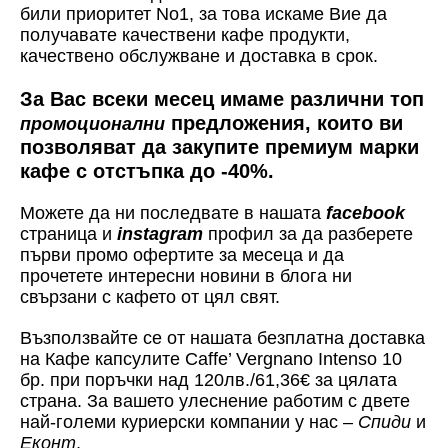
били приоритет No1, за това искаме Вие да
получавате качествени кафе продукти,
качествено обслужване и доставка в срок.
За Вас всеки месец имаме различни топ
предложения, които ви
промоционални
позволяват да закупите премиум марки
кафе с отстъпка до -40%.
Можете да ни последвате в нашата
facebook
страница и
instagram
профил за да разберете
първи промо офертите за месеца и да
прочетете интересни новини в блога ни
свързани с кафето от цял свят.
Възползвайте се от нашата безплатна доставка
на Кафе капсулите Caffe’ Vergnano Intenso 10
бр. при поръчки над 120лв./61,36€ за цялата
страна. За вашето улеснение работим с двете
най-големи куриерски компании у нас –
Спиди
и
Еконт
.