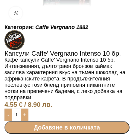
Click to enlarge
Категории:
Caffe Vergnano 1882
Капсули Caffe’ Vergnano Intenso 10 бр.
Кафе капсули Caffe’ Vergnano Intenso 10 бр.
Интензивният, дълготраен бронзов каймак
засилва характерния вкус на тъмен шоколад на
африканските кафета. В продължителния
послевкус този бленд припомня пикантните
нотки на препечени бадеми, с леко добавка на
подправки.
4.55
€
/ 8.90 лв.
-
+
Добавяне в количката