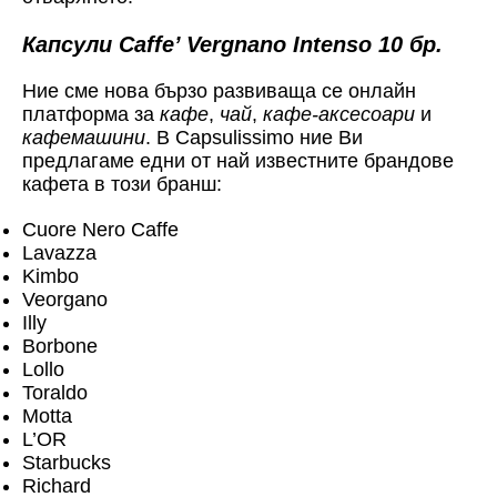
Капсули Caffe’ Vergnano Intenso 10 бр.
Ние сме нова бързо развиваща се онлайн
платформа за
кафе
,
чай
,
кафе-аксесоари
и
кафемашини
. В Capsulissimo ние Ви
предлагаме едни от най известните брандове
кафета в този бранш:
Cuore Nero Caffe
Lavazza
Kimbo
Veorgano
Illy
Borbone
Lollo
Toraldo
Motta
L’OR
Starbucks
Richard