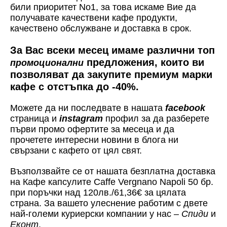
били приоритет No1, за това искаме Вие да
получавате качествени кафе продукти,
качествено обслужване и доставка в срок.
За Вас всеки месец имаме различни топ
предложения, които ви
промоционални
позволяват да закупите премиум марки
кафе с отстъпка до -40%.
Можете да ни последвате в нашата
facebook
страница и
instagram
профил за да разберете
първи промо офертите за месеца и да
прочетете интересни новини в блога ни
свързани с кафето от цял свят.
Възползвайте се от нашата безплатна доставка
на Кафе капсулите Caffe Vergnano Napoli 50 бр.
при поръчки над 120лв./61,36€ за цялата
страна. За вашето улеснение работим с двете
най-големи куриерски компании у нас –
Спиди
и
Еконт
.