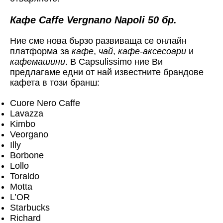
Кафе Caffe Vergnano Napoli 50 бр.
Ние сме нова бързо развиваща се онлайн
платформа за
кафе
,
чай
,
кафе-аксесоари
и
кафемашини
. В Capsulissimo ние Ви
предлагаме едни от най известните брандове
кафета в този бранш:
Cuore Nero Caffe
Lavazza
Kimbo
Veorgano
Illy
Borbone
Lollo
Toraldo
Motta
L’OR
Starbucks
Richard