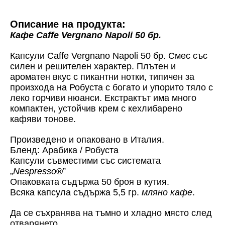
Описание на продукта:
Кафе Caffe Vergnano Napoli 50 бр.
Капсули Caffe Vergnano Napoli 50 бр. Смес със
силен и решителен характер. Плътен и
ароматен вкус с пикантни нотки, типичен за
произхода на Робуста с богато и упорито тяло с
леко горчиви нюанси. Екстрактът има много
компактен, устойчив крем с кехлибарено
кафяви тонове.
Произведено и опаковано в Италия.
Бленд: Арабика / Робуста
Капсули съвместими със системата
„
Nespresso
®”
Опаковката съдържа 50 броя в кутия.
Всяка капсула съдържа 5,5 гр.
мляно кафе
.
Да се съхранява на тъмно и хладно място след
отварянето.