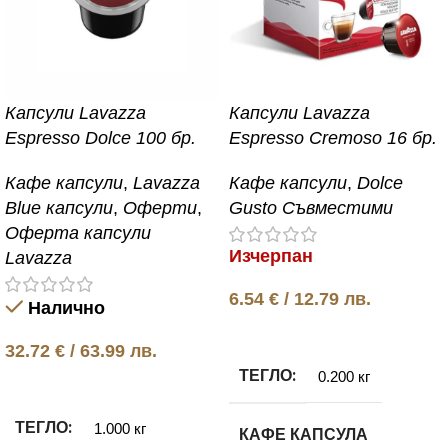
Капсули Lavazza
Капсули Lavazza
Espresso Dolce 100 бр.
Espresso Cremoso 16 бр.
Кафе капсули
,
Lavazza
Кафе капсули
,
Dolce
Blue капсули
,
Оферти
,
Gusto Съвместими
Оферта капсули
Изчерпан
Lavazza
6.54
€
/ 12.79 лв.
Налично
Още
32.72
€
/ 63.99 лв.
ТЕГЛО
0.200 кг
Добавяне в количката
ТЕГЛО
1.000 кг
КАФЕ КАПСУЛА