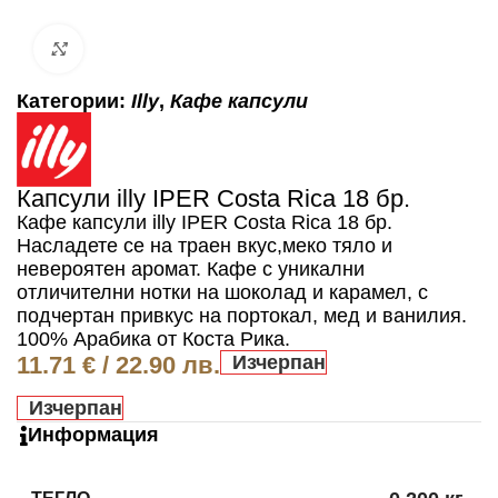
Click to enlarge
Категории:
Illy
,
Кафе капсули
Капсули illy IPER Costa Rica 18 бр.
Кафе капсули illy IPER Costa Rica 18 бр.
Насладете се на траен вкус,меко тяло и
невероятен аромат. Кафе с уникални
отличителни нотки на шоколад и карамел, с
подчертан привкус на портокал, мед и ванилия.
100% Арабика от Коста Рика.
11.71
€
/ 22.90 лв.
Изчерпан
Изчерпан
Информация