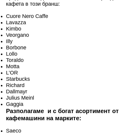
кафета в този бранш:
Cuore Nero Caffe
Lavazza
Kimbo
Veorgano
Illy
Borbone
Lollo
Toraldo
Motta
L’OR
Starbucks
Richard
Dallmayr
Julius Meinl
Gaggia
Разполагаме и с богат асортимент от
кафемашини на марките:
Saeco