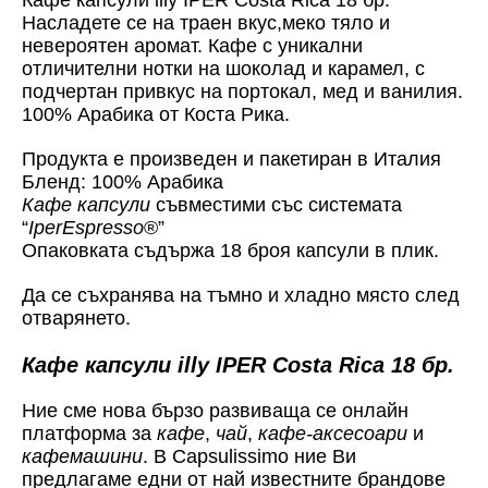
Насладете се на траен вкус,меко тяло и
невероятен аромат. Кафе с уникални
отличителни нотки на шоколад и карамел, с
подчертан привкус на портокал, мед и ванилия.
100% Арабика от Коста Рика.
Продукта е произведен и пакетиран в Италия
Бленд: 100% Арабика
Кафе капсули
съвместими със системата
“
IperEspresso
®”
Опаковката съдържа 18 броя капсули в плик.
Да се съхранява на тъмно и хладно място след
отварянето.
Кафе капсули illy IPER Costa Rica 18 бр.
Ние сме нова бързо развиваща се онлайн
платформа за
кафе
,
чай
,
кафе-аксесоари
и
кафемашини
. В Capsulissimo ние Ви
предлагаме едни от най известните брандове