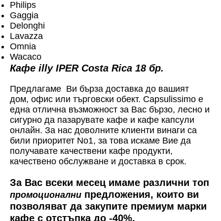
Philips
Gaggia
Delonghi
Lavazza
Omnia
Wacaco
Кафе illy IPER Costa Rica 18 бр.
Предлагаме Ви бърза доставка до вашият
дом, офис или търговски обект. Capsulissimo е
една отлична възможност за Вас бързо, лесно и
сигурно да пазарувате кафе и кафе капсули
онлайн. За нас доволните клиенти винаги са
били приоритет No1, за това искаме Вие да
получавате качествени кафе продукти,
качествено обслужване и доставка в срок.
За Вас всеки месец имаме различни топ
предложения, които ви
промоционални
позволяват да закупите премиум марки
кафе с отстъпка до -40%.