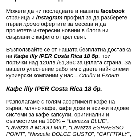
Можете да ни последвате в нашата
facebook
страница и
instagram
профил за да разберете
първи
промо
офертите за месеца и да
прочетете интересни новини в блога ни
свързани с кафето от цял свят.
Възползвайте се от нашата безплатна доставка
на
Кафе illy IPER Costa Rica 18 бр
. при
поръчки над 120лв./61,36€ за цялата страна. За
вашето улеснение работим с двете най-големи
куриерски компании у нас –
Спиди
и
Еконт
.
Кафе illy IPER Costa Rica 18 бр.
Разполагаме с голям асортимент кафе на
зърна, мляно кафе, кафе дози и всички видове
системи за кафе капсули, оригинални и
съвместими на 100% – “
Lavazza BLUE
”,
“
Lavazza A MODO MIO
”, “
Lavazza ESPRESSO
POINT
”, “
Nescafe DOLCE GUSTO
”, “
CAFFITALY
”,