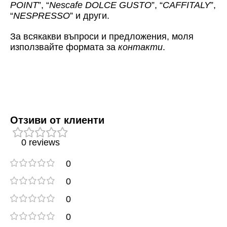
POINT
”, “
Nescafe DOLCE GUSTO
”, “
CAFFITALY
”,
“
NESPRESSO
” и други.
За всякакви въпроси и предложения, моля
използвайте формата за
контакти
.
Отзиви от клиенти
0 reviews
0
0
0
0