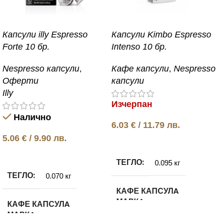
Капсули illy Espresso
Капсули Kimbo Espresso
Forte 10 бр.
Intenso 10 бр.
Nespresso капсули
,
Кафе капсули
,
Nespresso
Оферти
капсули
Illy
Изчерпан
Налично
6.03
€
/ 11.79 лв.
5.06
€
/ 9.90 лв.
Още
Добавяне в количката
ТЕГЛО
0.095 кг
ТЕГЛО
0.070 кг
КАФЕ КАПСУЛA
МАРКA
КАФЕ КАПСУЛA
МАРКA