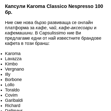
Капсули Karoma Classico Nespresso 100
бр.
Ние сме нова бързо развиваща се онлайн
платформа за
кафе
,
чай
,
кафе-аксесоари
и
кафемашини
. В Capsulissimo ние Ви
предлагаме едни от най известните брандове
кафета в този бранш:
Karoma
Lavazza
Kimbo
Vergnano
Illy
Borbone
Lollo
Toraldo
Covim
Garibaldi
Richard
Dallmayr