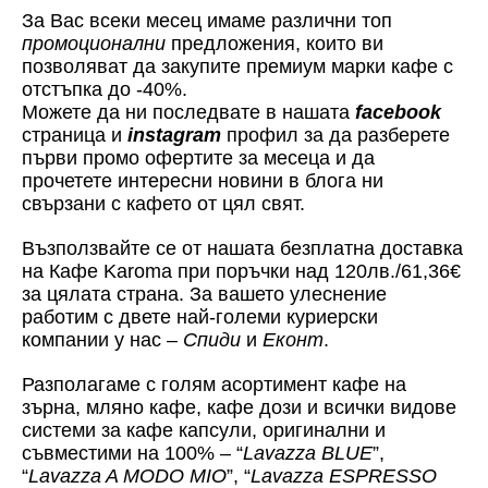
За Вас всеки месец имаме различни топ
промоционални
предложения, които ви
позволяват да закупите премиум марки кафе с
отстъпка до -40%.
Можете да ни последвате в нашата
facebook
страница и
instagram
профил за да разберете
първи промо офертите за месеца и да
прочетете интересни новини в блога ни
свързани с кафето от цял свят.
Възползвайте се от нашата безплатна доставка
на Кафе Karoma при поръчки над 120лв./61,36€
за цялата страна. За вашето улеснение
работим с двете най-големи куриерски
компании у нас –
Спиди
и
Еконт
.
Разполагаме с голям асортимент кафе на
зърна, мляно кафе, кафе дози и всички видове
системи за кафе капсули, оригинални и
съвместими на 100% – “
Lavazza BLUE
”,
“
Lavazza A MODO MIO
”, “
Lavazza ESPRESSO