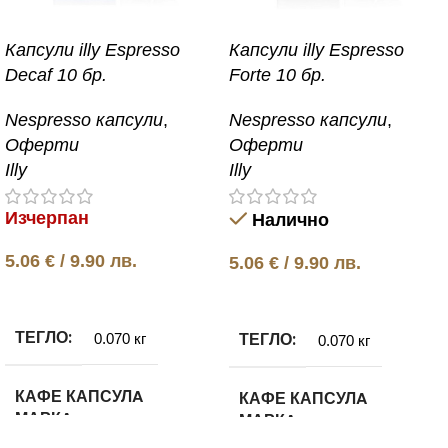
Капсули illy Espresso
Капсули illy Espresso
Decaf 10 бр.
Forte 10 бр.
Nespresso капсули
,
Nespresso капсули
,
Оферти
Оферти
Illy
Illy
Изчерпан
Налично
5.06
€
/ 9.90 лв.
5.06
€
/ 9.90 лв.
Още
Добавяне в количката
ТЕГЛО
ТЕГЛО
0.070 кг
0.070 кг
КАФЕ КАПСУЛA
КАФЕ КАПСУЛA
МАРКA
МАРКA