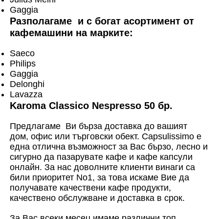
Gaggia
Разполагаме и с богат асортимент от
кафемашини на марките:
Saeco
Philips
Gaggia
Delonghi
Lavazza
Karoma Classico Nespresso 50 бр.
Предлагаме Ви бърза доставка до вашият
дом, офис или търговски обект. Capsulissimo е
една отлична възможност за Вас бързо, лесно и
сигурно да пазарувате кафе и кафе капсули
онлайн. За нас доволните клиенти винаги са
били приоритет No1, за това искаме Вие да
получавате качествени кафе продукти,
качествено обслужване и доставка в срок.
За Вас всеки месец имаме различни топ