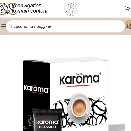
Skip to navigation
Skip to main content
/
/
Начало
Кафе капсули
Nespresso капсули