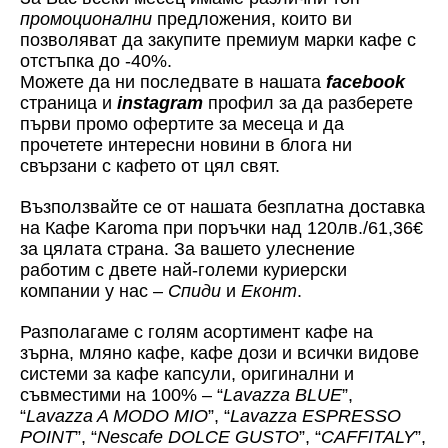
промоционални
предложения, които ви
позволяват да закупите премиум марки кафе с
отстъпка до -40%.
Можете да ни последвате в нашата
facebook
страница и
instagram
профил за да разберете
първи промо офертите за месеца и да
прочетете интересни новини в блога ни
свързани с кафето от цял свят.
Възползвайте се от нашата безплатна доставка
на Кафе Karoma при поръчки над 120лв./61,36€
за цялата страна. За вашето улеснение
работим с двете най-големи куриерски
компании у нас –
Спиди
и
Еконт
.
Разполагаме с голям асортимент кафе на
зърна, мляно кафе, кафе дози и всички видове
системи за кафе капсули, оригинални и
съвместими на 100% – “
Lavazza BLUE
”,
“
Lavazza A MODO MIO
”, “
Lavazza ESPRESSO
POINT
”, “
Nescafe DOLCE GUSTO
”, “
CAFFITALY
”,