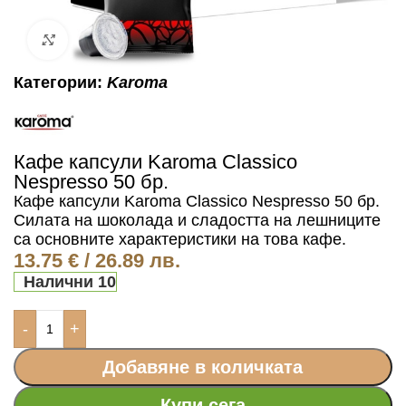
Click to enlarge
Категории:
Karoma
Кафе капсули Karoma Classico
Nespresso 50 бр.
Кафе капсули Karoma Classico Nespresso 50 бр.
Силата на шоколада и сладостта на лешниците
са основните характеристики на това кафе.
13.75
€
/ 26.89 лв.
Налични 10
-
+
Добавяне в количката
Купи сега