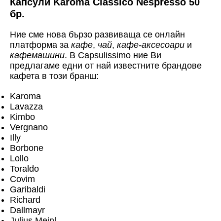
Капсули Karoma Classico Nespresso 50
бр.
Ние сме нова бързо развиваща се онлайн
платформа за
кафе
,
чай
,
кафе-аксесоари
и
кафемашини
. В Capsulissimo ние Ви
предлагаме едни от най известните брандове
кафета в този бранш:
Karoma
Lavazza
Kimbo
Vergnano
Illy
Borbone
Lollo
Toraldo
Covim
Garibaldi
Richard
Dallmayr
Julius Meinl