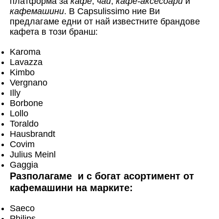
платформа за
кафе
,
чай
,
кафе-аксесоари
и
кафемашини
. В Capsulissimo ние Ви
предлагаме едни от най известните брандове
кафета в този бранш:
Karoma
Lavazza
Kimbo
Vergnano
Illy
Borbone
Lollo
Toraldo
Hausbrandt
Covim
Julius Meinl
Gaggia
Разполагаме и с богат асортимент от
кафемашини на марките:
Saeco
Philips