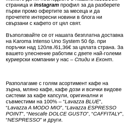
страница и
instagram
профил за да разберете
първи промо офертите за месеца и да
прочетете интересни новини в блога ни
свързани с кафето от цял свят.
Възползвайте се от нашата безплатна доставка
на Karoma Intenso Uno System 50 бр. при
поръчки над 120лв./61,36€ за цялата страна. За
вашето улеснение работим с двете най-големи
куриерски компании у нас –
Спиди
и
Еконт
.
Разполагаме с голям асортимент кафе на
зърна, мляно кафе, кафе дози и всички видове
системи за кафе капсули, оригинални и
съвместими на 100% – “
Lavazza BLUE
”,
“
Lavazza A MODO MIO
”, “
Lavazza ESPRESSO
POINT
”, “
Nescafe DOLCE GUSTO
”, “
CAFFITALY
”,
“
NESPRESSO
” и други.