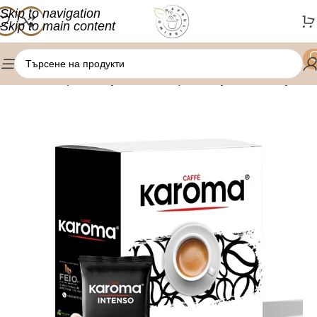
Skip to navigation
Skip to main content
/
/
Начало
Кафе капсули
Uno Capsule System капсули