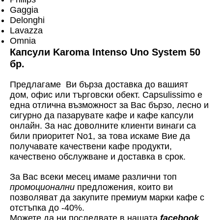
Gaggia
Delonghi
Lavazza
Omnia
Капсули Karoma Intenso Uno System 50
бр.
Предлагаме Ви бърза доставка до вашият
дом, офис или търговски обект. Capsulissimo е
една отлична възможност за Вас бързо, лесно и
сигурно да пазарувате кафе и кафе капсули
онлайн. За нас доволните клиенти винаги са
били приоритет No1, за това искаме Вие да
получавате качествени кафе продукти,
качествено обслужване и доставка в срок.
За Вас всеки месец имаме различни топ
промоционални
предложения, които ви
позволяват да закупите премиум марки кафе с
отстъпка до -40%.
Можете да ни последвате в нашата
facebook