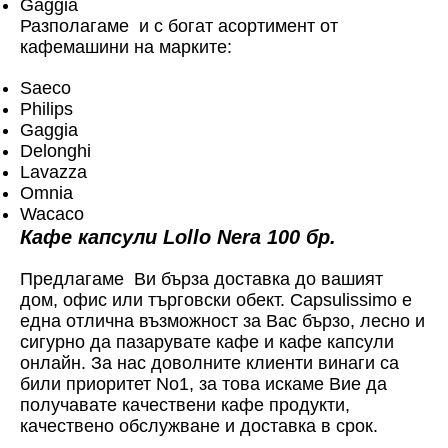
Gaggia
Разполагаме и с богат асортимент от
кафемашини на марките:
Saeco
Philips
Gaggia
Delonghi
Lavazza
Omnia
Wacaco
Кафе капсули Lollo Nera 100 бр.
Предлагаме Ви бърза доставка до вашият
дом, офис или търговски обект. Capsulissimo е
една отлична възможност за Вас бързо, лесно и
сигурно да пазарувате кафе и кафе капсули
онлайн. За нас доволните клиенти винаги са
били приоритет No1, за това искаме Вие да
получавате качествени кафе продукти,
качествено обслужване и доставка в срок.