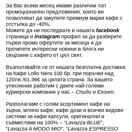
За Вас всеки месец имаме различни топ
промоционални
предложения, които ви
позволяват да закупите премиум марки кафе с
отстъпка до -40%.
Можете да ни последвате в нашата
facebook
страница и
instagram
профил за да разберете
първи промо офертите за месеца и да
прочетете интересни новини в блога ни
свързани с кафето от цял свят.
Възползвайте се от нашата безплатна доставка
на Кафе Lollo Nera 100 бр. при поръчки над
120лв./61,36€ за цялата страна. За вашето
улеснение работим с двете най-големи
куриерски компании у нас –
Спиди
и
Еконт
.
Разполагаме с голям асортимент кафе на
зърна, мляно кафе, кафе дози и всички видове
системи за кафе капсули, оригинални и
съвместими на 100% – “
Lavazza BLUE
”,
“
Lavazza A MODO MIO
”, “
Lavazza ESPRESSO