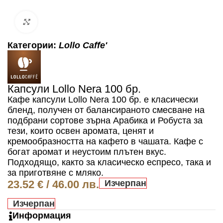
Click to enlarge
Категории:
Lollo Caffe'
Капсули Lollo Nera 100 бр.
Кафе капсули Lollo Nera 100 бр. е класически
бленд, получен от балансираното смесване на
подбрани сортове зърна Арабика и Робуста за
тези, които освен аромата, ценят и
кремообразността на кафето в чашата. Кафе с
богат аромат и неустоим плътен вкус.
Подходящо, както за класическо еспресо, така и
за приготвяне с мляко.
23.52
€
/ 46.00 лв.
Изчерпан
Изчерпан
Информация