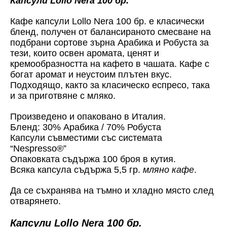
Капсули Lollo Nera 100 бр.
Кафе капсули Lollo Nera 100 бр. е класически
бленд, получен от балансираното смесване на
подбрани сортове зърна Арабика и Робуста за
тези, които освен аромата, ценят и
кремообразността на кафето в чашата. Кафе с
богат аромат и неустоим плътен вкус.
Подходящо, както за класическо еспресо, така
и за приготвяне с мляко.
Произведено и опаковано в Италия.
Бленд: 30% Арабика / 70% Робуста
Капсули съвместими със системата
“Nespresso
®”
Опаковката съдържа 100 броя в кутия.
Всяка капсула съдържа 5,5 гр.
мляно кафе
.
Да се съхранява на тъмно и хладно място след
отварянето.
Капсули Lollo Nera 100 бр.