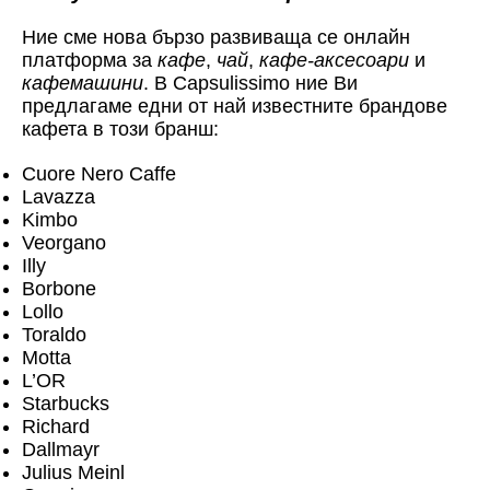
Ние сме нова бързо развиваща се онлайн
платформа за
кафе
,
чай
,
кафе-аксесоари
и
кафемашини
. В Capsulissimo ние Ви
предлагаме едни от най известните брандове
кафета в този бранш:
Cuore Nero Caffe
Lavazza
Kimbo
Veorgano
Illy
Borbone
Lollo
Toraldo
Motta
L’OR
Starbucks
Richard
Dallmayr
Julius Meinl