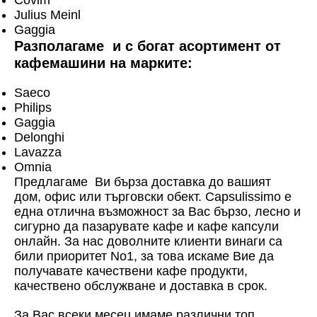
Julius Meinl
Gaggia
Разполагаме и с богат асортимент от
кафемашини на марките:
Saeco
Philips
Gaggia
Delonghi
Lavazza
Omnia
Предлагаме Ви бърза доставка до вашият
дом, офис или търговски обект. Capsulissimo е
една отлична възможност за Вас бързо, лесно и
сигурно да пазарувате кафе и кафе капсули
онлайн. За нас доволните клиенти винаги са
били приоритет No1, за това искаме Вие да
получавате качествени кафе продукти,
качествено обслужване и доставка в срок.
За Вас всеки месец имаме различни топ