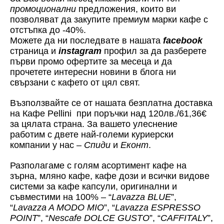
промоционални
предложения, които ви
позволяват да закупите премиум марки кафе с
отстъпка до -40%.
Можете да ни последвате в нашата
facebook
страница и
instagram
профил за да разберете
първи промо офертите за месеца и да
прочетете интересни новини в блога ни
свързани с кафето от цял свят.
Възползвайте се от нашата безплатна доставка
на Кафе Pellini при поръчки над 120лв./61,36€
за цялата страна. За вашето улеснение
работим с двете най-големи куриерски
компании у нас –
Спиди
и
Еконт
.
Разполагаме с голям асортимент кафе на
зърна, мляно кафе, кафе дози и всички видове
системи за кафе капсули, оригинални и
съвместими на 100% – “
Lavazza BLUE
”,
“
Lavazza A MODO MIO
”, “
Lavazza ESPRESSO
POINT
”, “
Nescafe DOLCE GUSTO
”, “
CAFFITALY
”,