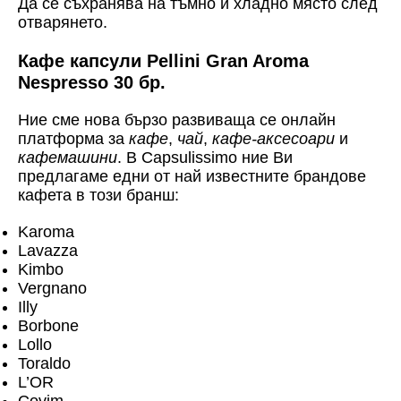
Да се съхранява на тъмно и хладно място след
отварянето.
Кафе капсули Pellini Gran Aroma
Nespresso 30 бр.
Ние сме нова бързо развиваща се онлайн
платформа за
кафе
,
чай
,
кафе-аксесоари
и
кафемашини
. В Capsulissimo ние Ви
предлагаме едни от най известните брандове
кафета в този бранш:
Karoma
Lavazza
Kimbo
Vergnano
Illy
Borbone
Lollo
Toraldo
L’OR
Covim