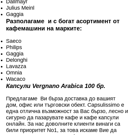
Dallmayr
Julius Meinl
Gaggia
Разполагаме и с богат асортимент от
кафемашини на марките:
Saeco
Philips
Gaggia
Delonghi
Lavazza
Omnia
Wacaco
Капсули Vergnano Arabica 100 бр.
Предлагаме Ви бърза доставка до вашият
дом, офис или търговски обект. Capsulissimo е
една отлична възможност за Вас бързо, лесно и
сигурно да пазарувате кафе и кафе капсули
онлайн. За нас доволните клиенти винаги са
били приоритет No1, за това искаме Вие да