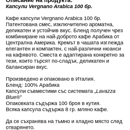
Капсули Vergnano Arabica 100 бр.
Кафе капсули Vergnano Arabica 100 бр.
Патентована смес, изключително ароматна,
деликатен и устойчив вкус. Бленд получен чрез
комбиниране на най-доброто кафе Арабика от
Централна Америка. Кремът в чашата изглежда
елегантен и компактен, с най-различни нюанси
на кафявото. Сместа е адаптирана конкретно за
тези, които търсят по-сладък, деликатен и
балансиран вкус.
Произведено и опаковано в Италия.
Бленд: 100% Арабика
Капсули съвместими със системата „
Lavazza
Blue
®”
Опаковката съдържа 100 броя в кутия.
Всяка капсула съдържа 8 гр. мляно кафе.
Да се съхранява на тъмно и хладно място след
отварянето.