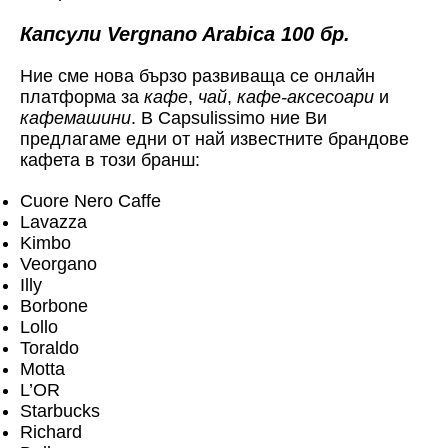
Капсули Vergnano Arabica 100 бр.
Ние сме нова бързо развиваща се онлайн
платформа за
кафе
,
чай
,
кафе-аксесоари
и
кафемашини
. В Capsulissimo ние Ви
предлагаме едни от най известните брандове
кафета в този бранш:
Cuore Nero Caffe
Lavazza
Kimbo
Veorgano
Illy
Borbone
Lollo
Toraldo
Motta
L’OR
Starbucks
Richard