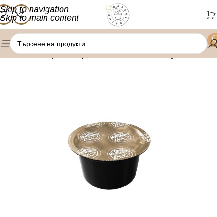
Skip to navigation
Skip to main content
/
/
Начало
Кафе капсули
Lavazza Blue капсули