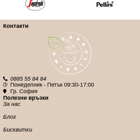
МАРКИ
Cuore Nero Caffe
Lavazza
Контакти
КАФЕ НА ЗЪРНА
ГРАМАЖ
КАФЕ НА ЗЪРНА
ГРАМАЖ
1кг.
1кг.
0885 55 84 84
Понеделник - Петък 09:30-17:00
Гр. София
Полезни връзки
За нас
Блог
Бисквитки