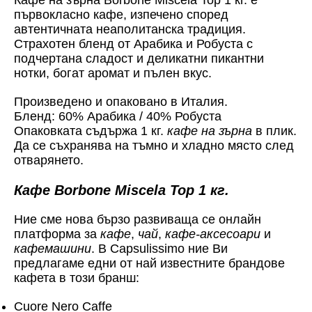
първокласно кафе, изпечено според
автентичната неаполитанска традиция.
Страхотен бленд от Арабика и Робуста с
подчертана сладост и деликатни пикантни
нотки, богат аромат и пълен вкус.
Произведено и опаковано в Италия.
Бленд: 60% Арабика / 40% Робуста
Опаковката съдържа 1 кг.
кафе на зърна
в плик.
Да се съхранява на тъмно и хладно място след
отварянето.
Кафе Borbone Miscela Top 1 кг.
Ние сме нова бързо развиваща се онлайн
платформа за
кафе
,
чай
,
кафе-аксесоари
и
кафемашини
. В Capsulissimo ние Ви
предлагаме едни от най известните брандове
кафета в този бранш:
Cuore Nero Caffe