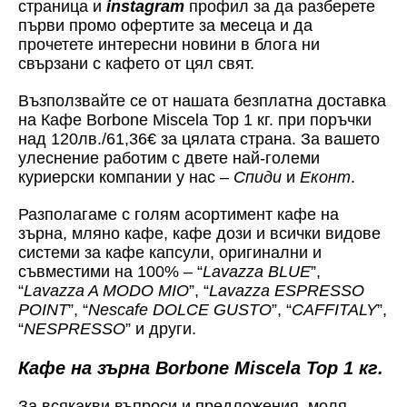
страница и
instagram
профил за да разберете
първи промо офертите за месеца и да
прочетете интересни новини в блога ни
свързани с кафето от цял свят.
Възползвайте се от нашата безплатна доставка
на Кафе Borbone Miscela Top 1 кг. при поръчки
над 120лв./61,36€ за цялата страна. За вашето
улеснение работим с двете най-големи
куриерски компании у нас –
Спиди
и
Еконт
.
Разполагаме с голям асортимент кафе на
зърна, мляно кафе, кафе дози и всички видове
системи за кафе капсули, оригинални и
съвместими на 100% – “
Lavazza BLUE
”,
“
Lavazza A MODO MIO
”, “
Lavazza ESPRESSO
POINT
”, “
Nescafe DOLCE GUSTO
”, “
CAFFITALY
”,
“
NESPRESSO
” и други.
Кафе на зърна Borbone Miscela Top 1 кг.
За всякакви въпроси и предложения, моля