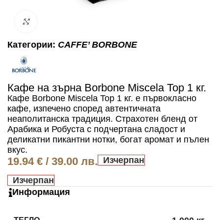
Click to enlarge
Категории:
CAFFE’ BORBONE
Кафе на зърна Borbone Miscela Top 1 кг.
Кафе Borbone Miscela Top 1 кг. e първокласно
кафе, изпечено според автентичната
неаполитанска традиция. Страхотен бленд от
Арабика и Робуста с подчертана сладост и
деликатни пикантни нотки, богат аромат и пълен
вкус.
19.94
€
/ 39.00 лв.
Изчерпан
Изчерпан
Информация