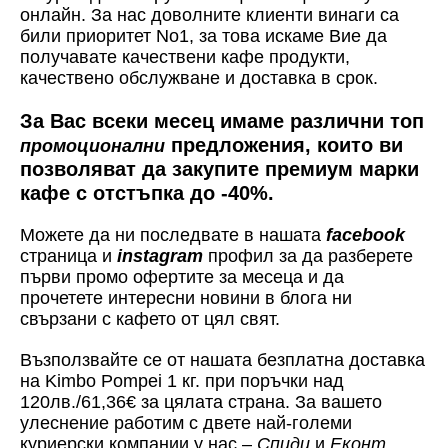
онлайн. За нас доволните клиенти винаги са
били приоритет No1, за това искаме Вие да
получавате качествени кафе продукти,
качествено обслужване и доставка в срок.
За Вас всеки месец имаме различни топ
предложения, които ви
промоционални
позволяват да закупите премиум марки
кафе с отстъпка до -40%.
Можете да ни последвате в нашата
facebook
страница и
instagram
профил за да разберете
първи промо офертите за месеца и да
прочетете интересни новини в блога ни
свързани с кафето от цял свят.
Възползвайте се от нашата безплатна доставка
на Kimbo Pompei 1 кг. при поръчки над
120лв./61,36€ за цялата страна. За вашето
улеснение работим с двете най-големи
куриерски компании у нас –
Спиди
и
Еконт
.