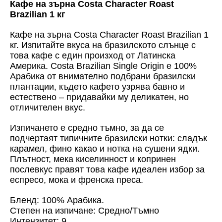
Кафе на зърна Costa Character Roast
Brazilian 1 кг
Кафе на зърна Costa Character Roast Brazilian 1
кг. Изпитайте вкуса на бразилското слънце с
това кафе с един произход от Латинска
Америка. Costa Brazilian Single Origin е 100%
Арабика от внимателно подбрани бразилски
плантации, където кафето узрява бавно и
естествено – придавайки му деликатен, но
отличителен вкус.
Изпичането е средно тъмно, за да се
подчертаят типичните бразилски нотки: сладък
карамел, фино какао и нотка на сушени ядки.
Плътност, мека киселинност и копринен
послевкус правят това кафе идеален избор за
еспресо, мока и френска преса.
Бленд: 100% Арабика.
Степен на изпичане: Средно/Тъмно
Интензитет: 9