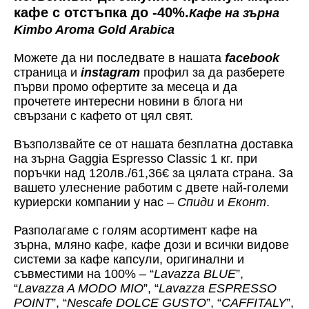
кафе с отстъпка до -40%.
Кафе на зърна
Kimbo Aroma Gold Arabica
Можете да ни последвате в нашата
facebook
страница и
instagram
профил за да разберете
първи промо офертите за месеца и да
прочетете интересни новини в блога ни
свързани с кафето от цял свят.
Възползвайте се от нашата безплатна доставка
на зърна Gaggia Espresso Classic 1 кг. при
поръчки над 120лв./61,36€ за цялата страна. За
вашето улеснение работим с двете най-големи
куриерски компании у нас –
Спиди
и
Еконт
.
Разполагаме с голям асортимент кафе на
зърна, мляно кафе, кафе дози и всички видове
системи за кафе капсули, оригинални и
съвместими на 100% – “
Lavazza BLUE
”,
“
Lavazza A MODO MIO
”, “
Lavazza ESPRESSO
POINT
”, “
Nescafe DOLCE GUSTO
”, “
CAFFITALY
”,