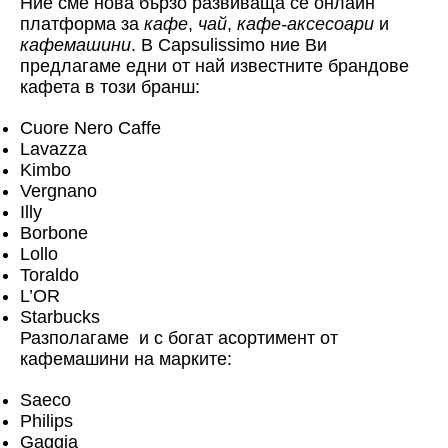
Ние сме нова бързо развиваща се онлайн
платформа за
кафе
,
чай
,
кафе-аксесоари
и
кафемашини
. В Capsulissimo ние Ви
предлагаме едни от най известните брандове
кафета в този бранш:
Cuore Nero Caffe
Lavazza
Kimbo
Vergnano
Illy
Borbone
Lollo
Toraldo
L’OR
Starbucks
Разполагаме и с богат асортимент от
кафемашини на марките:
Saeco
Philips
Gaggia