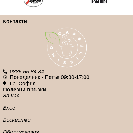
Cuore Nero Caffe
Lavazza
Контакти
КАФЕ НА ЗЪРНА
ГРАМАЖ
КАФЕ НА ЗЪРНА
ГРАМАЖ
1кг.
1кг.
0885 55 84 84
Понеделник - Петък 09:30-17:00
Гр. София
Полезни връзки
За нас
Блог
Бисквитки
Общи условия