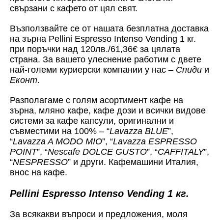
свързани с кафето от цял свят.
Възползвайте се от нашата безплатна доставка
на зърна Pellini Espresso Intenso Vending 1 кг.
при поръчки над 120лв./61,36€ за цялата
страна. За вашето улеснение работим с двете
най-големи куриерски компании у нас –
Спиди
и
Еконт
.
Разполагаме с голям асортимент кафе на
зърна, мляно кафе, кафе дози и всички видове
системи за кафе капсули, оригинални и
съвместими на 100% – “
Lavazza BLUE
”,
“
Lavazza A MODO MIO
”, “
Lavazza ESPRESSO
POINT
”, “
Nescafe DOLCE GUSTO
”, “
CAFFITALY
”,
“
NESPRESSO
” и други. Кафемашини Италия,
внос на кафе.
Pellini Espresso Intenso Vending 1 кг.
За всякакви въпроси и предложения, моля