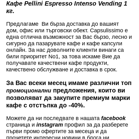
Кафе Pellini Espresso Intenso Vending 1
кг.
Предлагаме Ви бърза доставка до вашият
дом, офис или търговски обект. Capsulissimo е
една отлична възможност за Вас бързо, лесно и
сигурно да пазарувате кафе и кафе капсули
онлайн. За нас доволните клиенти винаги са
били приоритет No1, за това искаме Вие да
получавате качествени кафе продукти,
качествено обслужване и доставка в срок.
За Вас всеки месец имаме различни топ
предложения, които ви
промоционални
позволяват да закупите премиум марки
кафе с отстъпка до -40%.
Можете да ни последвате в нашата
facebook
страница и
instagram
профил за да разберете
първи промо офертите за месеца и да
прочетете интересни новини в блога ни