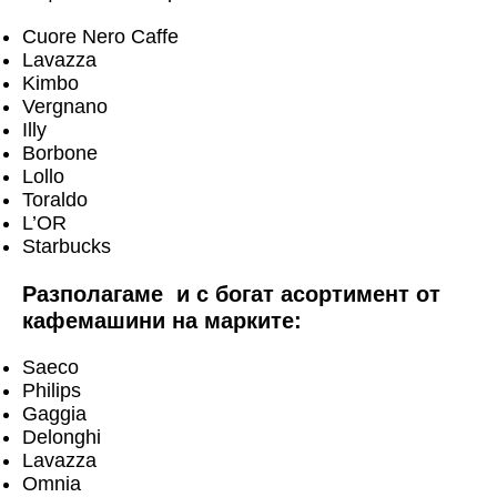
Cuore Nero Caffe
Lavazza
Kimbo
Vergnano
Illy
Borbone
Lollo
Toraldo
L’OR
Starbucks
Разполагаме и с богат асортимент от
кафемашини на марките:
Saeco
Philips
Gaggia
Delonghi
Lavazza
Omnia