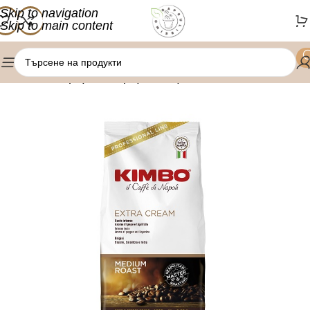
Skip to navigation
Skip to main content
/
/
Начало
Оферти
Оферта зърна