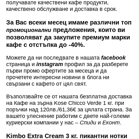
получавате качествени кафе продукти,
качествено обслужване и доставка в срок.
За Вас всеки месец имаме различни топ
предложения, които ви
промоционални
позволяват да закупите премиум марки
кафе с отстъпка до -40%.
Можете да ни последвате в нашата
facebook
страница и
instagram
профил за да разберете
първи промо офертите за месеца и да
прочетете интересни новини в блога ни
свързани с кафето от цял свят.
Възползвайте се от нашата безплатна доставка
на Кафе на зърна Kose Chicco Verde 1 кг. при
поръчки над 120лв./61,36€ за цялата страна. За
вашето улеснение работим с двете най-големи
куриерски компании у нас –
Спиди
и
Еконт
.
Kimbo Extra Cream 3 кг.
пикантни нотки