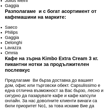
Julius Meinl
Gaggia
Разполагаме и с богат асортимент от
кафемашини на марките:
Saeco
Philips
Gaggia
Delonghi
Lavazza
Omnia
Кафе на зърна Kimbo Extra Cream 3 кг.
пикантни нотки за продължителен
послевкус
Предлагаме Ви бърза доставка до вашият
дом, офис или търговски обект. Capsulissimo е
една отлична възможност за Вас бързо, лесно и
сигурно да пазарувате кафе и кафе капсули
онлайн. За нас доволните клиенти винаги са
били приоритет No1, за това искаме Вие да