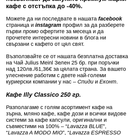
кафе с отстъпка до -40%.
Можете да ни последвате в нашата
facebook
страница и
instagram
профил за да разберете
първи
промо
офертите за месеца и да
прочетете интересни новини в блога ни
свързани с кафето от цял свят.
Възползвайте се от нашата безплатна доставка
на Чай Julius Meinl Зелен 25 бр. при поръчки
над 120лв./61,36€ за цялата страна. За вашето
улеснение работим с двете най-големи
куриерски компании у нас –
Спиди
и
Еконт
.
Кафе Illy Classico 250 гр.
Разполагаме с голям асортимент кафе на
зърна, мляно кафе, кафе дози и всички видове
системи за кафе капсули, оригинални и
съвместими на 100% – “
Lavazza BLUE
”,
“
Lavazza A MODO MIO
”, “
Lavazza ESPRESSO