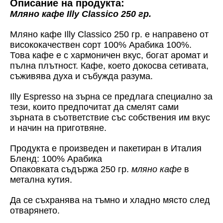
Описание на продукта:
Мляно кафе Illy Classico 250 гр.
Мляно кафе Illy Classico 250 гр. е направено от
висококачествен сорт 100% Арабика 100%.
Това кафе е с хармоничен вкус, богат аромат и
пълна плътност. Кафе, което докосва сетивата,
съживява духа и събужда разума.
Illy Espresso на зърна се предлага специално за
тези, които предпочитат да смелят сами
зърната в съответствие със собствения им вкус
и начин на приготвяне.
Продукта е произведен и пакетиран в Италия
Бленд: 100% Арабика
Опаковката съдържа 250 гр.
мляно кафе
в
метална кутия.
Да се съхранява на тъмно и хладно място след
отварянето.