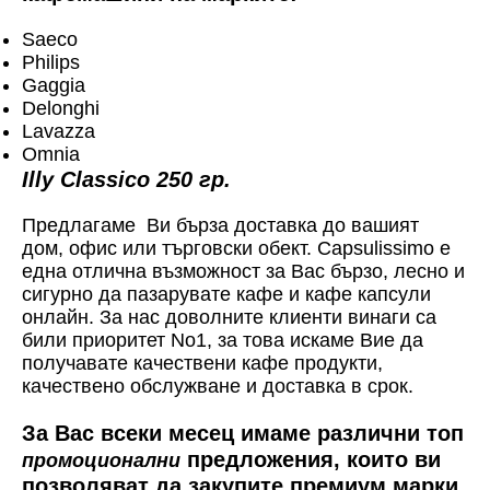
Saeco
Philips
Gaggia
Delonghi
Lavazza
Omnia
Illy Classico 250 гр.
Предлагаме Ви бърза доставка до вашият
дом, офис или търговски обект. Capsulissimo е
една отлична възможност за Вас бързо, лесно и
сигурно да пазарувате кафе и кафе капсули
онлайн. За нас доволните клиенти винаги са
били приоритет No1, за това искаме Вие да
получавате качествени кафе продукти,
качествено обслужване и доставка в срок.
За Вас всеки месец имаме различни топ
предложения, които ви
промоционални
позволяват да закупите премиум марки