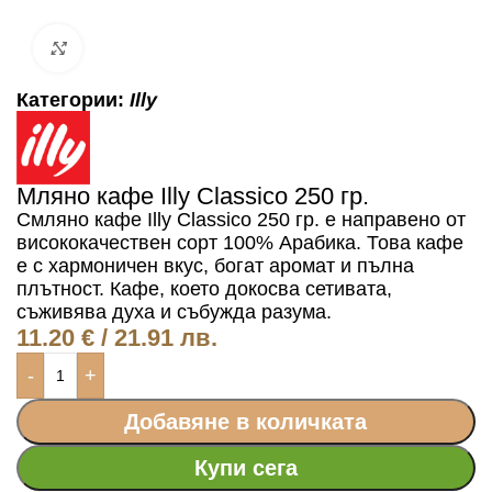
Click to enlarge
Категории:
Illy
Мляно кафе Illy Classico 250 гр.
Смляно
кафе Illy Classico 250 гр. е направено от
висококачествен сорт 100% Арабика. Това кафе
е с хармоничен вкус, богат аромат и пълна
плътност. Кафе, което докосва сетивата,
съживява духа и събужда разума.
11.20
€
/ 21.91 лв.
-
+
Добавяне в количката
Купи сега