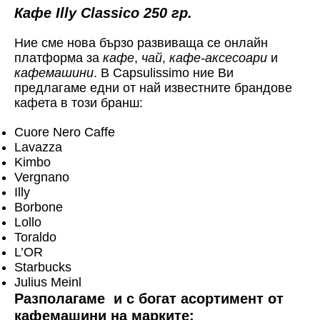
Кафе Illy Classico 250 гр.
Ние сме нова бързо развиваща се онлайн
платформа за
кафе
,
чай
,
кафе-аксесоари
и
кафемашини
. В Capsulissimo ние Ви
предлагаме едни от най известните брандове
кафета в този бранш:
Cuore Nero Caffe
Lavazza
Kimbo
Vergnano
Illy
Borbone
Lollo
Toraldo
L’OR
Starbucks
Julius Meinl
Разполагаме и с богат асортимент от
кафемашини на марките: