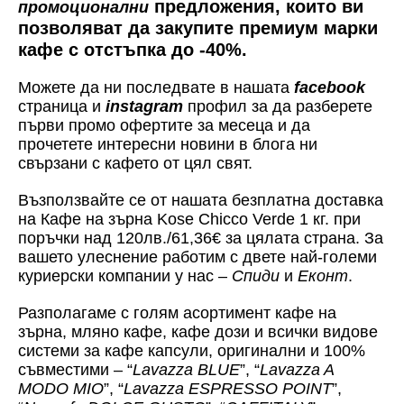
предложения, които ви
промоционални
позволяват да закупите премиум марки
кафе с отстъпка до -40%.
Можете да ни последвате в нашата
facebook
страница и
instagram
профил за да разберете
първи промо офертите за месеца и да
прочетете интересни новини в блога ни
свързани с кафето от цял свят.
Възползвайте се от нашата безплатна доставка
на Кафе на зърна Kose Chicco Verde 1 кг. при
поръчки над 120лв./61,36€ за цялата страна. За
вашето улеснение работим с двете най-големи
куриерски компании у нас –
Спиди
и
Еконт
.
Разполагаме с голям асортимент кафе на
зърна, мляно кафе, кафе дози и всички видове
системи за кафе капсули, оригинални и 100%
съвместими – “
Lavazza BLUE
”, “
Lavazza A
MODO MIO
”, “
Lavazza ESPRESSO POINT
”,