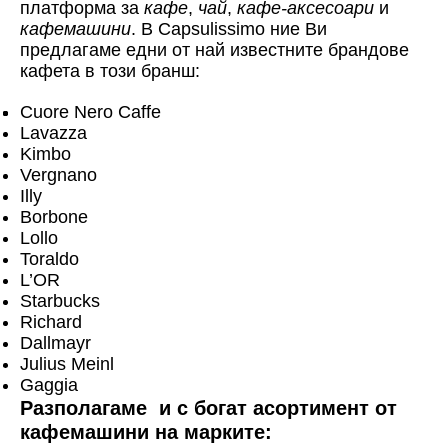
платформа за
кафе
,
чай
,
кафе-аксесоари
и
кафемашини
. В Capsulissimo ние Ви
предлагаме едни от най известните брандове
кафета в този бранш:
Cuore Nero Caffe
Lavazza
Kimbo
Vergnano
Illy
Borbone
Lollo
Toraldo
L’OR
Starbucks
Richard
Dallmayr
Julius Meinl
Gaggia
Разполагаме и с богат асортимент от
кафемашини на марките: