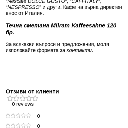
“
Nescafe DOLCE GUSTO
”, “
CAFFITALY
”,
“
NESPRESSO
” и други. Кафе на зърна директен
внос от Италия.
Течна сметана Milram Kaffeesahne 120
бр.
За всякакви въпроси и предложения, моля
използвайте формата за
контакти
.
Отзиви от клиенти
0 reviews
0
0