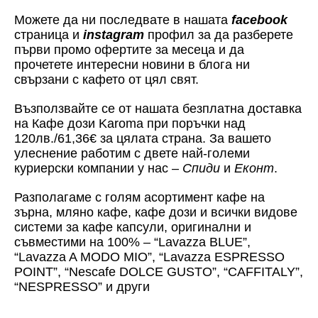
Можете да ни последвате в нашата
facebook
страница и
instagram
профил за да разберете
първи промо офертите за месеца и да
прочетете интересни новини в блога ни
свързани с кафето от цял свят.
Възползвайте се от нашата безплатна доставка
на Кафе дози Karoma при поръчки над
120лв./61,36€ за цялата страна. За вашето
улеснение работим с двете най-големи
куриерски компании у нас –
Спиди
и
Еконт
.
Разполагаме с голям асортимент кафе на
зърна, мляно кафе, кафе дози и всички видове
системи за кафе капсули, оригинални и
съвместими на 100% – “Lavazza BLUE”,
“Lavazza A MODO MIO”, “Lavazza ESPRESSO
POINT”, “Nescafe DOLCE GUSTO”, “CAFFITALY”,
“NESPRESSO” и други