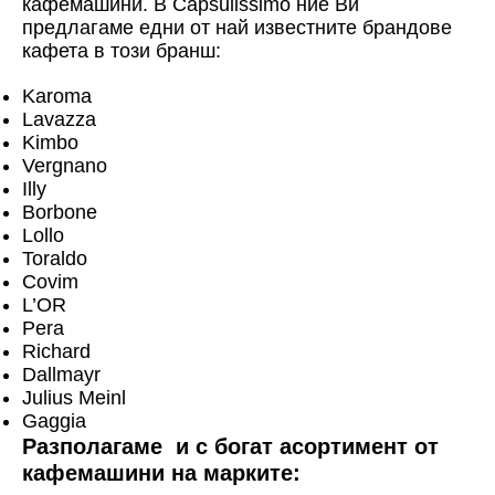
кафемашини. В Capsulissimo ние Ви
предлагаме едни от най известните брандове
кафета в този бранш:
Karoma
Lavazza
Kimbo
Vergnano
Illy
Borbone
Lollo
Toraldo
Covim
L’OR
Pera
Richard
Dallmayr
Julius Meinl
Gaggia
Разполагаме и с богат асортимент от
кафемашини на марките: