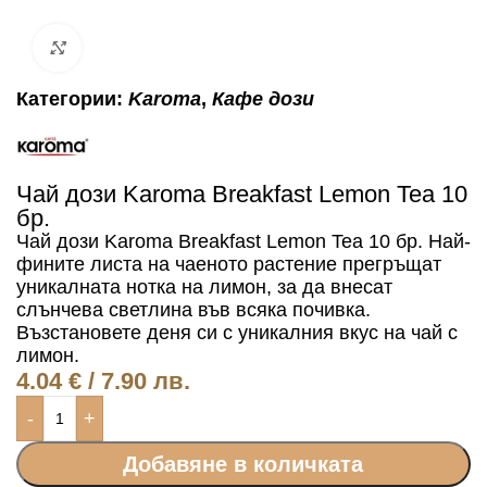
Click to enlarge
Категории:
Karoma
,
Кафе дози
Чай дози Karoma Breakfast Lemon Tea 10
бр.
Чай дози Karoma Breakfast Lemon Tea 10 бр. Най-
фините листа на чаеното растение прегръщат
уникалната нотка на лимон, за да внесат
слънчева светлина във всяка почивка.
Възстановете деня си с уникалния вкус на чай с
лимон.
4.04
€
/ 7.90 лв.
-
+
Добавяне в количката