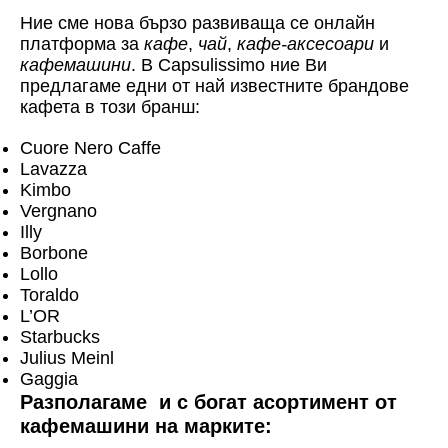
Ние сме нова бързо развиваща се онлайн
платформа за
кафе
,
чай
,
кафе-аксесоари
и
кафемашини
. В Capsulissimo ние Ви
предлагаме едни от най известните брандове
кафета в този бранш:
Cuore Nero Caffe
Lavazza
Kimbo
Vergnano
Illy
Borbone
Lollo
Toraldo
L’OR
Starbucks
Julius Meinl
Gaggia
Разполагаме и с богат асортимент от
кафемашини на марките: