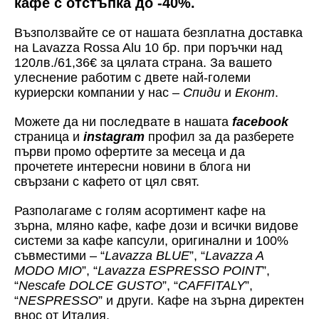
кафе с отстъпка до -40%.
Възползвайте се от нашата безплатна доставка
на Lavazza Rossa Alu 10 бр. при поръчки над
120лв./61,36€ за цялата страна. За вашето
улеснение работим с двете най-големи
куриерски компании у нас –
Спиди
и
Еконт
.
Можете да ни последвате в нашата
facebook
страница и
instagram
профил за да разберете
първи промо офертите за месеца и да
прочетете интересни новини в блога ни
свързани с кафето от цял свят.
Разполагаме с голям асортимент кафе на
зърна, мляно кафе, кафе дози и всички видове
системи за кафе капсули, оригинални и 100%
съвместими – “
Lavazza BLUE
”, “
Lavazza A
MODO MIO
”, “
Lavazza ESPRESSO POINT
”,
“
Nescafe DOLCE GUSTO
”, “
CAFFITALY
”,
“
NESPRESSO
” и други. Кафе на зърна директен
внос от Италия.