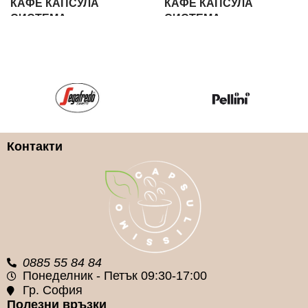
КАФЕ КАПСУЛА
КАФЕ КАПСУЛА
СИСТЕМА
СИСТЕМА
Lavazza Blue
Lavazza Blue
КАФЕ КАПСУЛА ВИД
КАФЕ КАПСУЛА ВИД
Арабика и Робуста
Безкофеиново
Контакти
КАФЕ КАПСУЛA
КАФЕ КАПСУЛA
МАРКA
МАРКA
Lavazza
Lavazza
0885 55 84 84
Понеделник - Петък 09:30-17:00
Гр. София
Полезни връзки