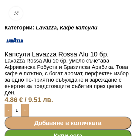
Click to enlarge
Категории:
Lavazza
,
Кафе капсули
Капсули Lavazza Rossa Alu 10 бр.
Lavazza Rossa Alu 10 бр.
умело съчетава
Африканска Робуста и Бразилска Арабика. Това
кафе е плътно, с богат аромат, перфектен избор
за едно по-приятно събуждане и зареждане с
енергия за предстоящите събития през целия
ден.
4.86
€
/ 9.51 лв.
-
+
Добавяне в количката
Купи сега