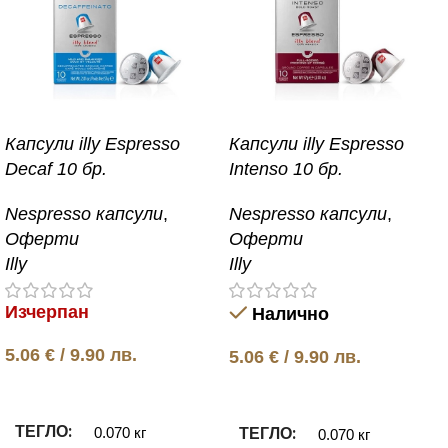
Капсули illy Espresso
Капсули illy Espresso
Decaf 10 бр.
Intenso 10 бр.
Nespresso капсули
,
Nespresso капсули
,
Оферти
Оферти
Illy
Illy
Изчерпан
Налично
5.06
€
/ 9.90 лв.
5.06
€
/ 9.90 лв.
Още
Добавяне в количката
ТЕГЛО
ТЕГЛО
0.070 кг
0.070 кг