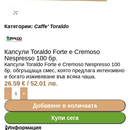
Click to enlarge
Категории:
Caffe’ Toraldo
Капсули Toraldo Forte e Cremoso
Nespresso 100 бр.
Капсули Toraldo Forte e Cremoso Nespresso 100
бр.
обгръщаща смес, която предлага интензивно
и богато изживяване във всяка чаша.
26.59
€
/ 52.01 лв.
-
+
Добавяне в количката
Купи сега
Информация