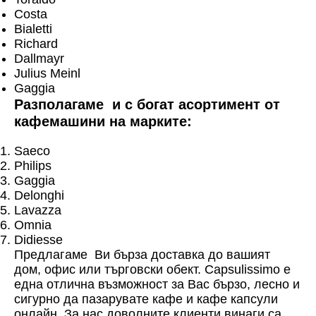
Costa
Bialetti
Richard
Dallmayr
Julius Meinl
Gaggia
Разполагаме и с богат асортимент от
кафемашини на марките:
Saeco
Philips
Gaggia
Delonghi
Lavazza
Omnia
Didiesse
Предлагаме Ви бърза доставка до вашият
дом, офис или търговски обект. Capsulissimo е
една отлична възможност за Вас бързо, лесно и
сигурно да пазарувате кафе и кафе капсули
онлайн. За нас доволните клиенти винаги са