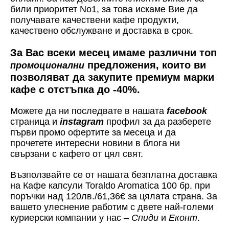
били приоритет No1, за това искаме Вие да
получавате качествени кафе продукти,
качествено обслужване и доставка в срок.
За Вас всеки месец имаме различни топ
предложения, които ви
промоционални
позволяват да закупите премиум марки
кафе с отстъпка до -40%.
Можете да ни последвате в нашата
facebook
страница и
instagram
профил за да разберете
първи промо офертите за месеца и да
прочетете интересни новини в блога ни
свързани с кафето от цял свят.
Възползвайте се от нашата безплатна доставка
на
Кафе капсули Toraldo Aromatica 100 бр.
при
поръчки над 120лв./61,36€ за цялата страна. За
вашето улеснение работим с двете най-големи
куриерски компании у нас –
Спиди
и
Еконт
.