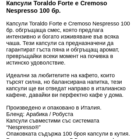
Капсули Toraldo Forte e Cremoso
Nespresso 100 бр.
Капсули Toraldo Forte e Cremoso Nespresso 100
бр.
обгръщаща смес, която предлага
интензивно и богато изживяване във всяка
чаша. Тези капсули са предназначени да
гарантират гъста пяна и обгръщащ аромат,
превръщайки всеки момент на почивка в
истинско удоволствие.
Идеални за любителите на кафето, които
търсят силна, но балансирана напитка, тези
капсули ще ви отведат направо в италианско
кафене, давайки ви перфектно кафе у дома.
Произведено и опаковано в Италия.
Бленд: Арабика / Робуста
Капсули съвместими със системата
“Nespresso
®”
Опаковката съдържа 100 броя капсули в кутия.