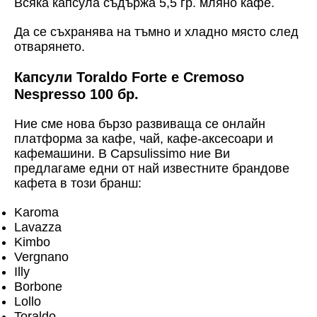
Всяка капсула съдържа 5,5 гр. мляно кафе.
Да се съхранява на тъмно и хладно място след
отварянето.
Капсули Toraldo Forte e Cremoso
Nespresso 100 бр.
Ние сме нова бързо развиваща се онлайн
платформа за кафе, чай, кафе-аксесоари и
кафемашини. В Capsulissimo ние Ви
предлагаме едни от най известните брандове
кафета в този бранш:
Karoma
Lavazza
Kimbo
Vergnano
Illy
Borbone
Lollo
Toraldo